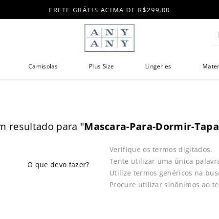
FRETE GRÁTIS ACIMA DE R$299,00
Di
Camisolas
Plus Size
Lingeries
Mate
 resultado para "
Mascara-Para-Dormir-Tapa
Verifique os termos digitados.
Tente utilizar uma única palavr
Utilize termos genéricos na bus
Procure utilizar sinônimos ao t