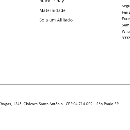
Black Friday
Segu
Maternidade
Feir
Exce
Seja um Afiliado
Sema
What
9332
 Chagas, 1345, Chácara Santo Antônio - CEP 04.714-002 – São Paulo-SP