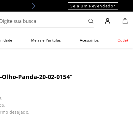
Seja um Revendedor
gite sua busca
rnidade
Meias e Pantufas
Acessórios
Outlet
-Olho-Panda-20-02-0154
"
a.
ca.
ermo desejado.