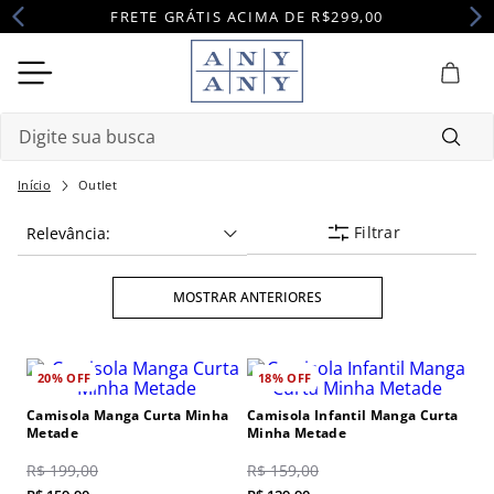
FRETE GRÁTIS ACIMA DE R$299,00
Digite sua busca
Termos mais buscados
Outlet
Filtrar
Relevância
1
º
camisola
2
º
maternidade
MOSTRAR ANTERIORES
3
º
pijama
4
º
robe
20%
OFF
18%
OFF
Camisola Manga Curta Minha
Camisola Infantil Manga Curta
Metade
Minha Metade
R$
199
,
00
R$
159
,
00