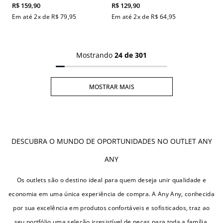
R$
159
,
90
R$
129
,
90
Em até
2
x de
R$
79
,
95
Em até
2
x de
R$
64
,
95
Mostrando
24 de 301
MOSTRAR MAIS
DESCUBRA O MUNDO DE OPORTUNIDADES NO OUTLET ANY
ANY
Os outlets são o destino ideal para quem deseja unir qualidade e
economia em uma única experiência de compra. A Any Any, conhecida
por sua excelência em produtos confortáveis e sofisticados, traz ao
seu portfólio uma seleção irresistível de peças para toda a família.