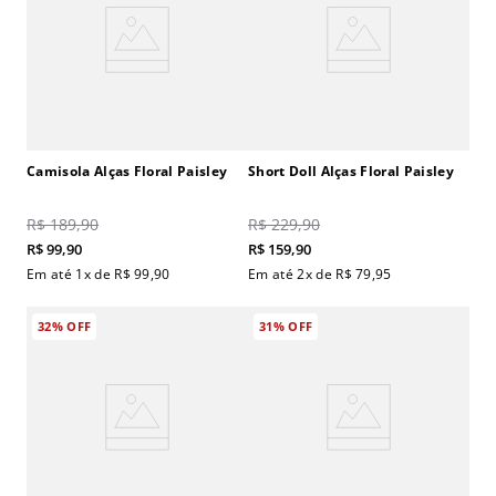
Camisola Alças Floral Paisley
Short Doll Alças Floral Paisley
R$
189
,
90
R$
229
,
90
R$
99
,
90
R$
159
,
90
Em até
1
x de
R$
99
,
90
Em até
2
x de
R$
79
,
95
32%
OFF
31%
OFF