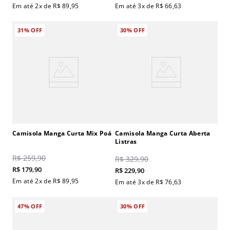
Em até
2
x de
R$
89
,
95
Em até
3
x de
R$
66
,
63
31%
OFF
30%
OFF
Camisola Manga Curta Mix Poá
Camisola Manga Curta Aberta
Listras
R$
259
,
90
R$
329
,
90
R$
179
,
90
R$
229
,
90
Em até
2
x de
R$
89
,
95
Em até
3
x de
R$
76
,
63
47%
OFF
30%
OFF