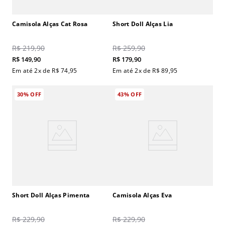
Camisola Alças Cat Rosa
Short Doll Alças Lia
R$
219
,
90
R$
259
,
90
R$
149
,
90
R$
179
,
90
Em até
2
x de
R$
74
,
95
Em até
2
x de
R$
89
,
95
30%
OFF
43%
OFF
Short Doll Alças Pimenta
Camisola Alças Eva
R$
229
,
90
R$
229
,
90