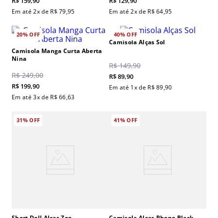
R$
159
,
90
R$
129
,
90
Em até
2
x de
R$
79
,
95
Em até
2
x de
R$
64
,
95
20%
OFF
40%
OFF
Camisola Alças Sol
Camisola Manga Curta Aberta
Nina
R$
149
,
90
R$
249
,
00
R$
89
,
90
R$
199
,
90
Em até
1
x de
R$
89
,
90
Em até
3
x de
R$
66
,
63
31%
OFF
41%
OFF
Short Doll Alças Zoe
Camisola Alças Phone Black