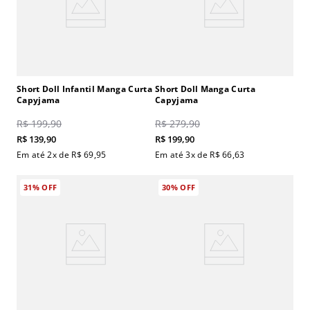
Short Doll Infantil Manga Curta
Short Doll Manga Curta
Capyjama
Capyjama
R$
199
,
90
R$
279
,
90
R$
139
,
90
R$
199
,
90
Em até
2
x de
R$
69
,
95
Em até
3
x de
R$
66
,
63
31%
OFF
30%
OFF