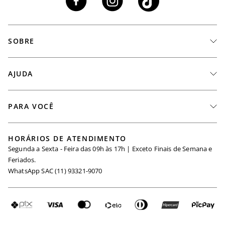
SOBRE
A Marca
AJUDA
Nossas Lojas
Fale Conosco
PARA VOCÊ
Seja um Revendedor
Meus Pedidos
Black Friday
Trabalhe Conosco
HORÁRIOS DE ATENDIMENTO
Minha Conta
Segunda a Sexta - Feira das 09h às 17h | Exceto Finais de Semana e
Maternidade
Igualdade Salarial
Feriados.
Trocas
WhatsApp SAC (11) 93321-9070
Seja um Afiliado
Requisição de Dados
Política de Privacidade
Configuração de Cookies
Fretes e Tarifas