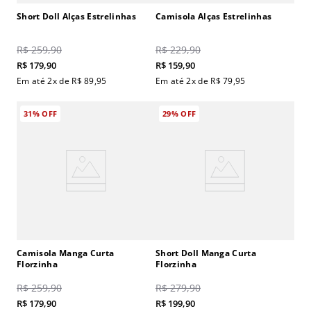
Short Doll Alças Estrelinhas
Camisola Alças Estrelinhas
R$
259
,
90
R$
229
,
90
R$
179
,
90
R$
159
,
90
Em até
2
x de
R$
89
,
95
Em até
2
x de
R$
79
,
95
31%
OFF
29%
OFF
Camisola Manga Curta
Short Doll Manga Curta
Florzinha
Florzinha
R$
259
,
90
R$
279
,
90
R$
179
,
90
R$
199
,
90