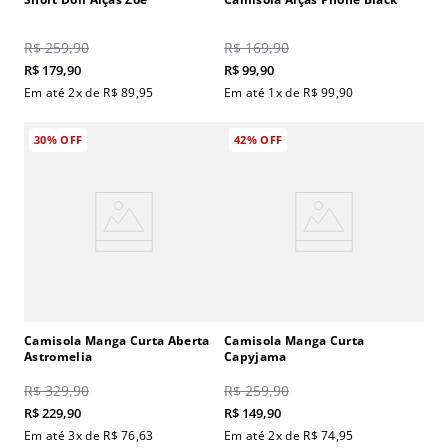
R$
259
,
90
R$
169
,
90
R$
179
,
90
R$
99
,
90
Em até
2
x de
R$
89
,
95
Em até
1
x de
R$
99
,
90
30%
OFF
42%
OFF
Camisola Manga Curta Aberta
Camisola Manga Curta
Astromelia
Capyjama
R$
329
,
90
R$
259
,
90
R$
229
,
90
R$
149
,
90
Em até
3
x de
R$
76
,
63
Em até
2
x de
R$
74
,
95