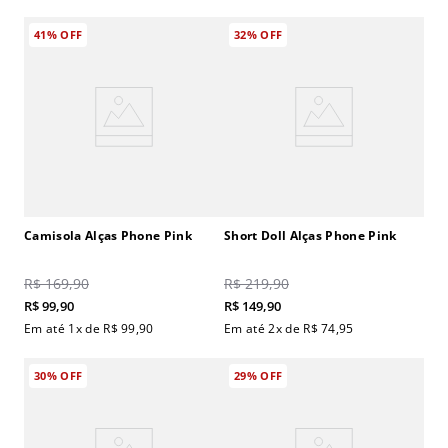
41%
OFF
32%
OFF
Camisola Alças Phone Pink
Short Doll Alças Phone Pink
R$
169
,
90
R$
219
,
90
R$
99
,
90
R$
149
,
90
Em até
1
x de
R$
99
,
90
Em até
2
x de
R$
74
,
95
30%
OFF
29%
OFF