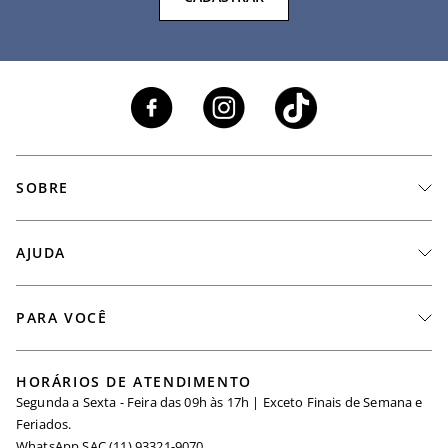
SOBRE
A Marca
AJUDA
Nossas Lojas
Fale Conosco
PARA VOCÊ
Seja um Revendedor
Meus Pedidos
Black Friday
Trabalhe Conosco
HORÁRIOS DE ATENDIMENTO
Minha Conta
Segunda a Sexta - Feira das 09h às 17h | Exceto Finais de Semana e
Maternidade
Igualdade Salarial
Feriados.
Trocas
WhatsApp SAC (11) 93321-9070