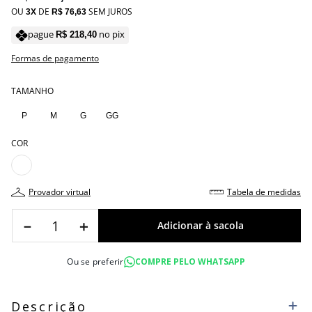
OU
DE
SEM JUROS
3
R$
76
,
63
pague
no pix
R$
218
,
40
Formas de pagamento
TAMANHO
P
M
G
GG
COR
provador virtual
tabela de medidas
－
＋
Ou se preferir
COMPRE PELO WHATSAPP
Descrição