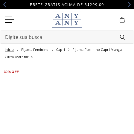
FRETE GRÁTIS ACIMA DE R$299,00
Digite sua busca
Pijama Feminino
Capri
Pijama Feminino Capri Manga
Termos mais buscados
Curta Astromelia
1
º
camisola
30%
OFF
2
º
pijama
3
º
maternidade
4
º
robe