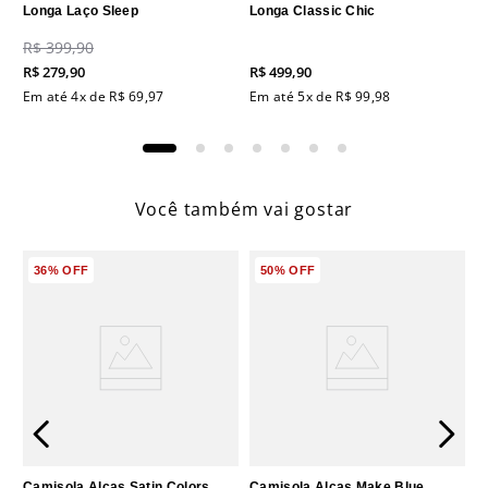
Longa Laço Sleep
Longa Classic Chic
R$
399
,
90
R$
279
,
90
R$
499
,
90
Em até
4
x de
R$
69
,
97
Em até
5
x de
R$
99
,
98
Você também vai gostar
36%
OFF
50%
OFF
Camisola Alças Satin Colors
Camisola Alças Make Blue