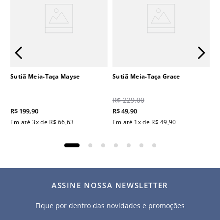
Sutiã Meia-Taça Mayse
Sutiã Meia-Taça Grace
R$
229
,
00
R$
199
,
90
R$
49
,
90
Em até
3
x de
R$
66
,
63
Em até
1
x de
R$
49
,
90
ASSINE NOSSA NEWSLETTER
Fique por dentro das novidades e promoções