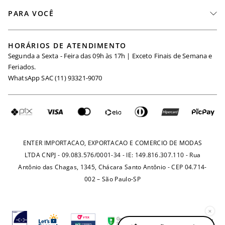
Fale Conosco
PARA VOCÊ
Seja um Revendedor
Meus Pedidos
Black Friday
Trabalhe Conosco
HORÁRIOS DE ATENDIMENTO
Minha Conta
Segunda a Sexta - Feira das 09h às 17h | Exceto Finais de Semana e
Maternidade
Igualdade Salarial
Feriados.
Trocas
WhatsApp SAC (11) 93321-9070
Seja um Afiliado
Requisição de Dados
Política de Privacidade
Configuração de Cookies
Fretes e Tarifas
Pagamentos
ENTER IMPORTACAO, EXPORTACAO E COMERCIO DE MODAS
LTDA CNPJ - 09.083.576/0001-34 - IE: 149.816.307.110 - Rua
Antônio das Chagas, 1345, Chácara Santo Antônio - CEP 04.714-
002 – São Paulo-SP
×