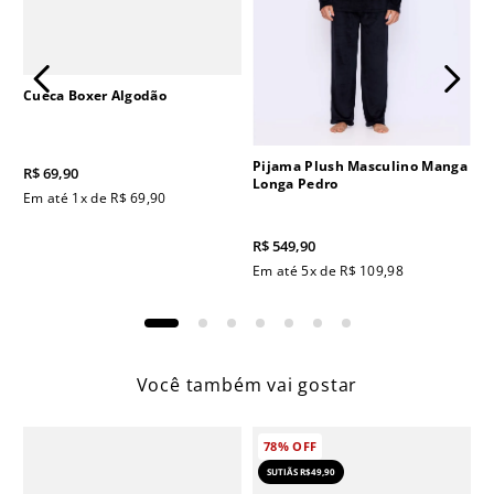
Cueca Boxer Algodão
Pijama Plush Masculino Manga
R$
69
,
90
Longa Pedro
Em até
1
x de
R$
69
,
90
R$
549
,
90
Em até
5
x de
R$
109
,
98
Você também vai gostar
78%
OFF
SUTIÃS R$49,90