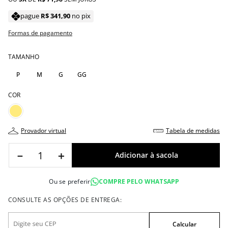
pague
R$
341
,
90
no pix
Formas de pagamento
TAMANHO
P
M
G
GG
COR
provador virtual
tabela de medidas
－
＋
Ou se preferir
COMPRE PELO WHATSAPP