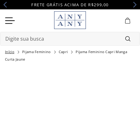
FRETE GRÁTIS ACIMA DE R$299,00
Digite sua busca
Pijama Feminino
Capri
Pijama Feminino Capri Manga
Termos mais buscados
Curta Jaune
1
º
camisola
2
º
pijama
3
º
maternidade
4
º
robe