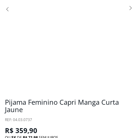
Pijama Feminino Capri Manga Curta
Jaune
:
04.03.0737
R$
359
,
90
OU
5
DE
R$
71
,
98
SEM JUROS