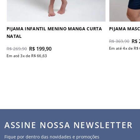
PIJAMA INFANTIL MENINO MANGA CURTA
PIJAMA MAS
NATAL
R$
R$
369
,
90
R$
199
,
90
R$
269
,
90
Em até
4
x de
R$
Em até
3
x de
R$
66
,
63
ASSINE NOSSA NEWSLETTER
Fique por dentro das novidades e promoções