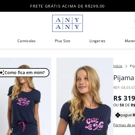
FRETE GRÁTIS ACIMA DE R$299,00
Di
Camisolas
Plus Size
Lingeries
Mate
Pi
Como fica em mim?
Pijama
:
04.03.0
R$
31
OU
5
DE
R
pague
Formas de 