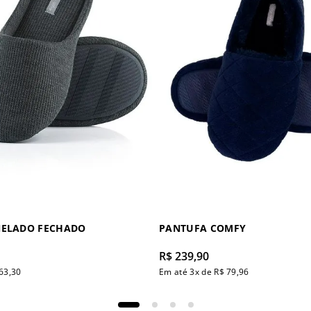
NELADO FECHADO
PANTUFA COMFY
R$
239
,
90
63
,
30
Em até
3
x de
R$
79
,
96