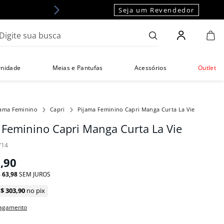
Seja um Revendedor
gite sua busca
rnidade
Meias e Pantufas
Acessórios
Outlet
jama Feminino
Capri
Pijama Feminino Capri Manga Curta La Vie
 Feminino Capri Manga Curta La Vie
714
9
,
90
$
63
,
98
SEM JUROS
R$
303
,
90
no pix
pagamento