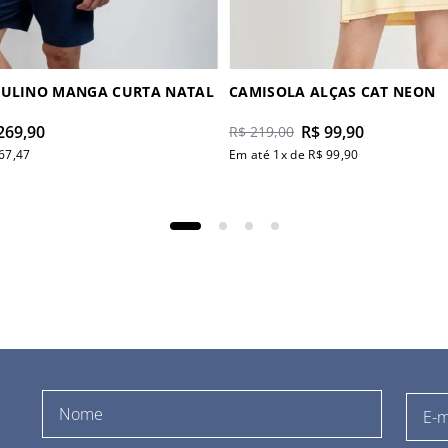
CULINO MANGA CURTA NATAL
CAMISOLA ALÇAS CAT NEON
269
,
90
R$
99
,
90
R$
219
,
00
67
,
47
Em até
1
x de
R$
99
,
90