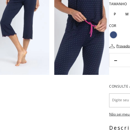
TAMANHO
P
M
COR
provado
－
Não sei meu
Descr