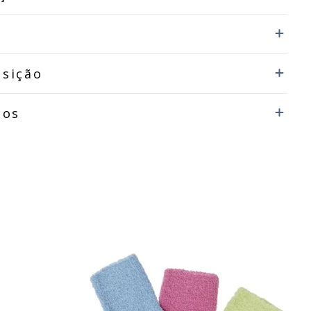
sição
dos