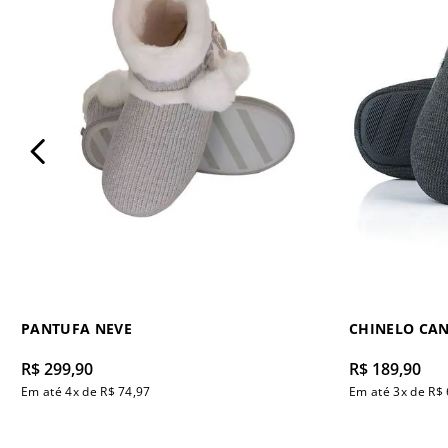
PANTUFA NEVE
CHINELO CA
R$
299
,
90
R$
189
,
90
Em até
4
x de
R$
74
,
97
Em até
3
x de
R$