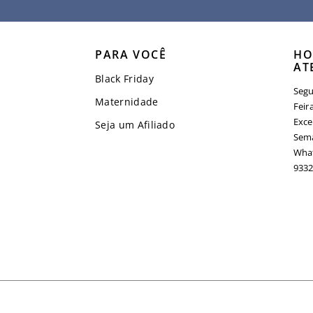
PARA VOCÊ
HO
AT
Black Friday
Segu
Maternidade
Feir
Exce
Seja um Afiliado
Sema
What
9332