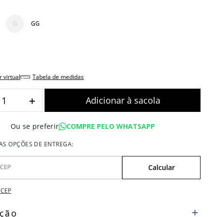
G
GG
r virtual
tabela de medidas
＋
COMPRE PELO WHATSAPP
Ou se preferir
 CEP
ição