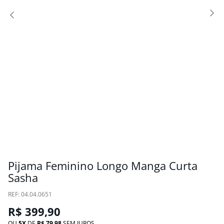
Pijama Feminino Longo Manga Curta
Sasha
:
04.04.0651
R$
399
,
90
OU
5
DE
R$
79
,
98
SEM JUROS