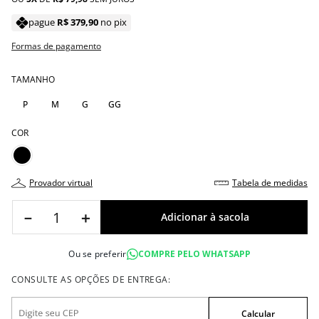
pague
R$
379
,
90
no pix
Formas de pagamento
TAMANHO
P
M
G
GG
COR
provador virtual
tabela de medidas
－
＋
Ou se preferir
COMPRE PELO WHATSAPP