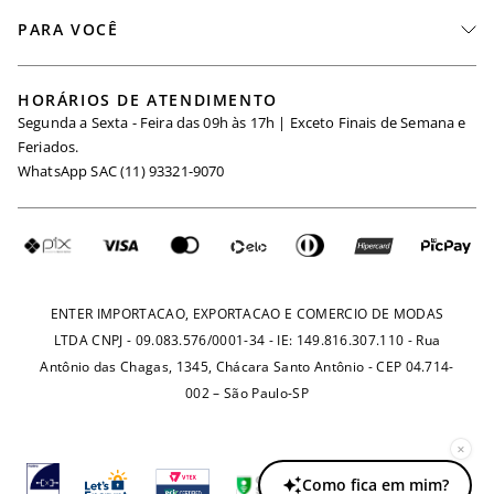
Fale Conosco
PARA VOCÊ
Seja um Revendedor
Meus Pedidos
Black Friday
Trabalhe Conosco
HORÁRIOS DE ATENDIMENTO
Minha Conta
Segunda a Sexta - Feira das 09h às 17h | Exceto Finais de Semana e
Maternidade
Igualdade Salarial
Feriados.
Trocas
WhatsApp SAC (11) 93321-9070
Seja um Afiliado
Requisição de Dados
Política de Privacidade
Configuração de Cookies
Fretes e Tarifas
Pagamentos
ENTER IMPORTACAO, EXPORTACAO E COMERCIO DE MODAS
LTDA CNPJ - 09.083.576/0001-34 - IE: 149.816.307.110 - Rua
Antônio das Chagas, 1345, Chácara Santo Antônio - CEP 04.714-
002 – São Paulo-SP
×
Como fica em mim?