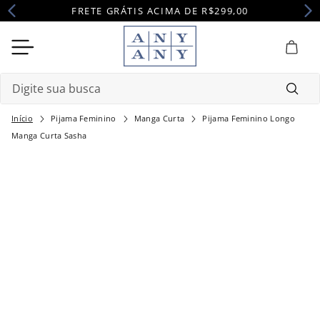
FRETE GRÁTIS ACIMA DE R$299,00
Digite sua busca
Pijama Feminino
Manga Curta
Pijama Feminino Longo
Termos mais buscados
Manga Curta Sasha
1
º
camisola
2
º
pijama
3
º
maternidade
4
º
robe