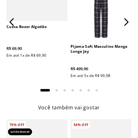
Cueca Boxer Algodão
Pijama Soft Masculino Manga
R$
69
,
90
Longa Jay
Em até
1
x de
R$
69
,
90
R$
499
,
90
Em até
5
x de
R$
99
,
98
Você também vai gostar
75%
OFF
54%
OFF
SUTIÃS R$49,90