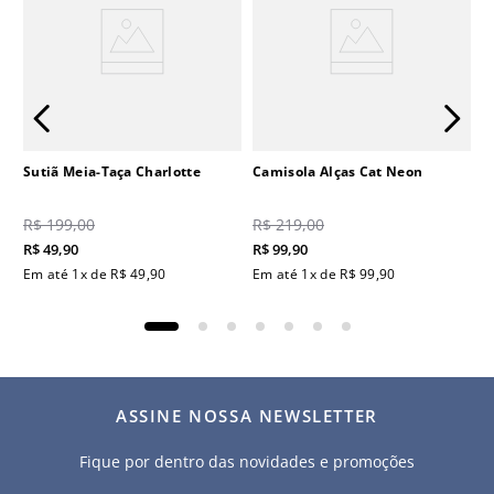
Sutiã Meia-Taça Charlotte
Camisola Alças Cat Neon
R$
199
,
00
R$
219
,
00
R$
49
,
90
R$
99
,
90
Em até
1
x de
R$
49
,
90
Em até
1
x de
R$
99
,
90
ASSINE NOSSA NEWSLETTER
Fique por dentro das novidades e promoções