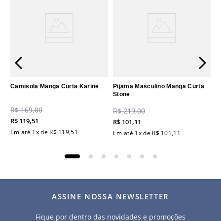
Camisola Manga Curta Karine
Pijama Masculino Manga Curta
Stone
R$
169
,
00
R$
219
,
00
R$
119
,
51
R$
101
,
11
Em até
1
x de
R$
119
,
51
Em até
1
x de
R$
101
,
11
ASSINE NOSSA NEWSLETTER
Fique por dentro das novidades e promoções