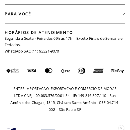
Nossas Lojas
Fale Conosco
PARA VOCÊ
Seja um Revendedor
Meus Pedidos
Black Friday
Trabalhe Conosco
HORÁRIOS DE ATENDIMENTO
Minha Conta
Segunda a Sexta - Feira das 09h às 17h | Exceto Finais de Semana e
Maternidade
Igualdade Salarial
Feriados.
Trocas
WhatsApp SAC (11) 93321-9070
Seja um Afiliado
Requisição de Dados
Política de Privacidade
Configuração de Cookies
Fretes e Tarifas
Pagamentos
ENTER IMPORTACAO, EXPORTACAO E COMERCIO DE MODAS
LTDA CNPJ - 09.083.576/0001-34 - IE: 149.816.307.110 - Rua
Antônio das Chagas, 1345, Chácara Santo Antônio - CEP 04.714-
002 – São Paulo-SP
×