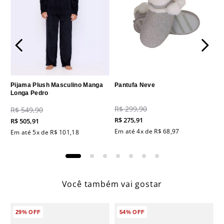
Pijama Plush Masculino Manga
Pantufa Neve
Longa Pedro
R$
299
,
90
R$
549
,
90
R$
275
,
91
R$
505
,
91
Em até
4
x de
R$
68
,
97
Em até
5
x de
R$
101
,
18
Você também vai gostar
29%
OFF
54%
OFF