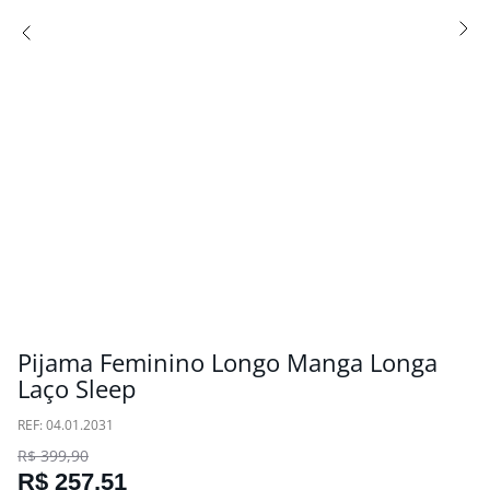
Pijama Feminino Longo Manga Longa
Laço Sleep
:
04.01.2031
R$
399
,
90
R$
257
,
51