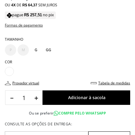
OU
DE
SEM JUROS
4
R$
64
,
37
pague
no pix
R$
257
,
51
Formas de pagamento
TAMANHO
P
M
G
GG
COR
provador virtual
tabela de medidas
－
＋
Ou se preferir
COMPRE PELO WHATSAPP