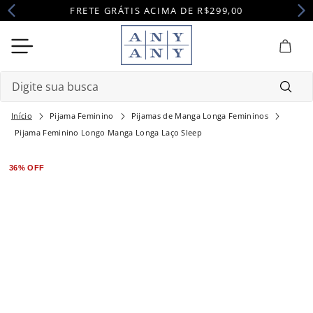
FRETE GRÁTIS ACIMA DE R$299,00
Digite sua busca
Pijama Feminino
Pijamas de Manga Longa Femininos
Termos mais buscados
Pijama Feminino Longo Manga Longa Laço Sleep
1
º
camisola
36%
OFF
2
º
pijama
3
º
maternidade
4
º
robe