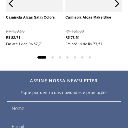
Camisola Alças Satin Colors
Camisola Alças Make Blue
R$
139
,
90
R$
159
,
00
R$
82
,
71
R$
73
,
51
Em até
1
x de
R$
82
,
71
Em até
1
x de
R$
73
,
51
ASSINE NOSSA NEWSLETTER
Fique por dentro das novidades e promoções