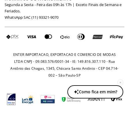
Segunda a Sexta - Feira das 09h às 17h | Exceto Finais de Semana e
Maternidade
Igualdade Salarial
Feriados.
Trocas
WhatsApp SAC (11) 93321-9070
Seja um Afiliado
Requisição de Dados
Política de Privacidade
Configuração de Cookies
Fretes e Tarifas
Pagamentos
ENTER IMPORTACAO, EXPORTACAO E COMERCIO DE MODAS
LTDA CNPJ - 09.083.576/0001-34 - IE: 149.816.307.110 - Rua
Antônio das Chagas, 1345, Chácara Santo Antônio - CEP 04.714-
002 – São Paulo-SP
×
Como fica em mim?