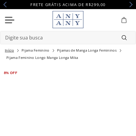
FRETE GRÁTIS ACIMA DE R$299,00
Digite sua busca
Pijama Feminino
Pijamas de Manga Longa Femininos
Termos mais buscados
Pijama Feminino Longo Manga Longa Mika
1
º
camisola
8%
OFF
2
º
pijama
3
º
maternidade
4
º
robe