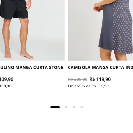
CULINO MANGA CURTA STONE
CAMISOLA
109
,
90
R$
119
,
90
R$
239
,
00
109
,
90
Em até
1
x de
R$
119
,
90