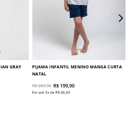
 MANGA CURTA INDIAN GRAY
PIJAMA INFANTIL MENINO MANGA CURTA
NATAL
R$
199
,
90
R$
269
,
90
Em até
3
x de
R$
66
,
63