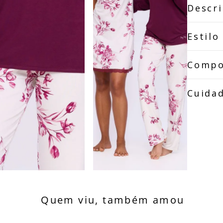
Descr
Estilo
Compo
Cuida
Quem viu, também amou