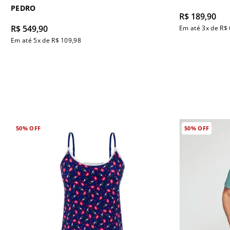
PEDRO
R$
189
,
90
R$
549
,
90
Em até
3
x de
R$
Em até
5
x de
R$
109
,
98
50%
OFF
50%
OFF