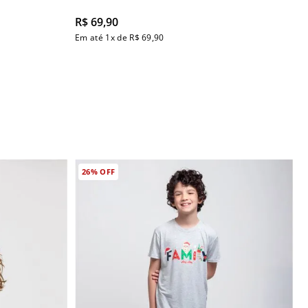
R$
69
,
90
Em até
1
x de
R$
69
,
90
26%
OFF