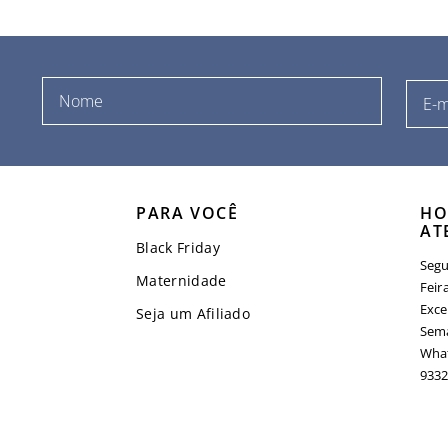
PARA VOCÊ
HO
AT
Black Friday
Segu
Maternidade
Feir
Exce
Seja um Afiliado
Sema
What
9332