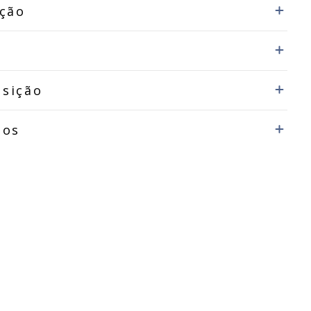
ição
sição
dos