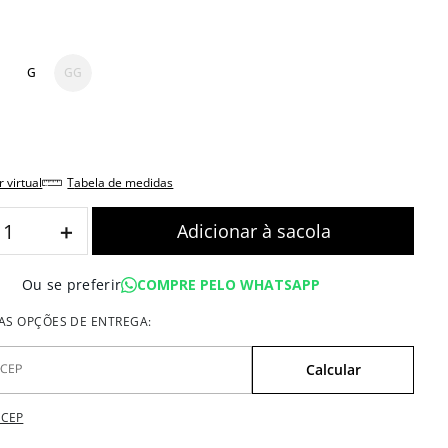
G
GG
r virtual
tabela de medidas
＋
COMPRE PELO WHATSAPP
Ou se preferir
 CEP