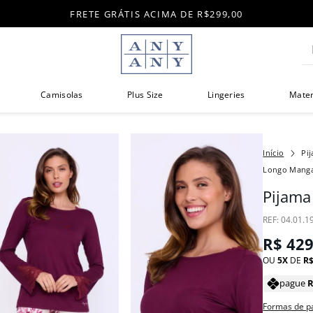
FRETE GRÁTIS ACIMA DE R$299,00
Di
Camisolas
Plus Size
Lingeries
Mate
Pi
Longo Manga
Pijama
:
04.01.1
R$
42
OU
5
DE
R
pague
Formas de 