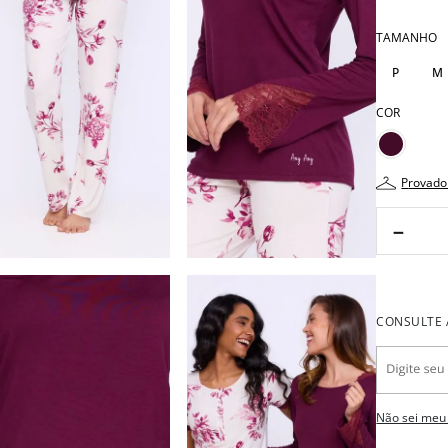
TAMANHO
P
M
COR
provado
－
Não sei meu