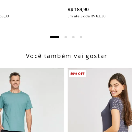
R$
189
,
90
63
,
30
Em até
3
x de
R$
63
,
30
Você também vai gostar
50%
OFF