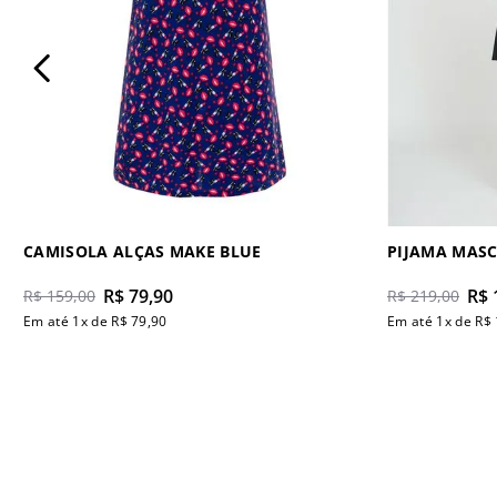
CAMISOLA ALÇAS MAKE BLUE
PIJAMA MAS
R$
79
,
90
R$
R$
159
,
00
R$
219
,
00
Em até
1
x de
R$
79
,
90
Em até
1
x de
R$