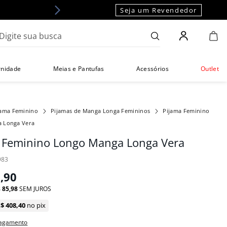
Seja um Revendedor
gite sua busca
rnidade
Meias e Pantufas
Acessórios
Outlet
jama Feminino
Pijamas de Manga Longa Femininos
Pijama Feminino
 Longa Vera
 Feminino Longo Manga Longa Vera
983
9
,
90
$
85
,
98
SEM JUROS
R$
408
,
40
no pix
pagamento