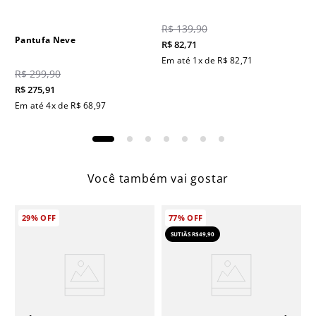
R$
139
,
90
Pantufa Neve
R$
82
,
71
Em até
1
x de
R$
82
,
71
R$
299
,
90
R$
275
,
91
Em até
4
x de
R$
68
,
97
Você também vai gostar
29%
OFF
77%
OFF
SUTIÃS R$49,90