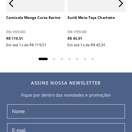
Camisola Manga Curta Karine
Sutiã Meia-Taça Charlotte
R$
169
,
00
R$
199
,
00
R$
119
,
51
R$
45
,
91
Em até
1
x de
R$
119
,
51
Em até
1
x de
R$
45
,
91
ASSINE NOSSA NEWSLETTER
Fique por dentro das novidades e promoções