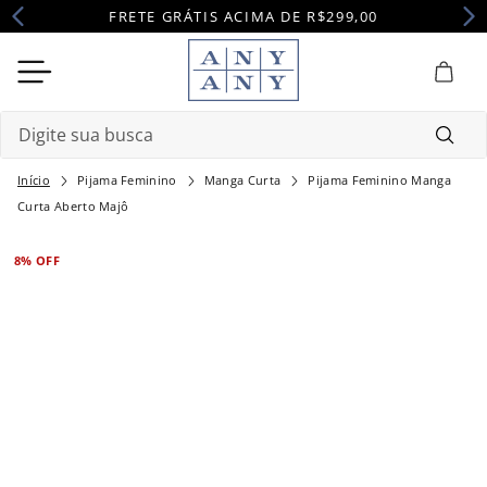
FRETE GRÁTIS ACIMA DE R$299,00
Digite sua busca
Pijama Feminino
Manga Curta
Pijama Feminino Manga
Termos mais buscados
Curta Aberto Majô
1
º
camisola
8%
OFF
2
º
pijama
3
º
maternidade
4
º
robe