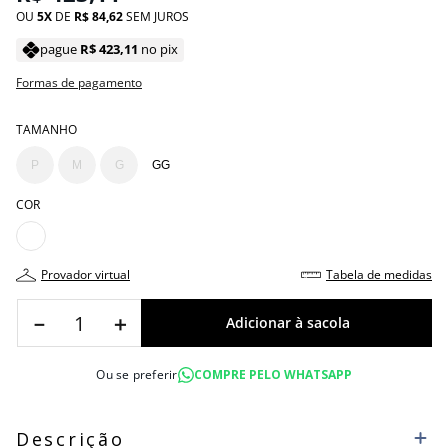
OU
5
DE
R$
84
,
62
SEM JUROS
pague
R$
423
,
11
no pix
Formas de pagamento
TAMANHO
P
M
G
GG
COR
provador virtual
tabela de medidas
－
＋
Ou se preferir
COMPRE PELO WHATSAPP
Descrição