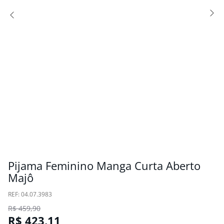
Pijama Feminino Manga Curta Aberto
Majô
:
04.07.3983
R$
459
,
90
R$
423
,
11