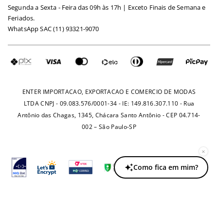
Segunda a Sexta - Feira das 09h às 17h | Exceto Finais de Semana e
Maternidade
Igualdade Salarial
Feriados.
Trocas
WhatsApp SAC (11) 93321-9070
Seja um Afiliado
Requisição de Dados
Política de Privacidade
Configuração de Cookies
Fretes e Tarifas
Pagamentos
ENTER IMPORTACAO, EXPORTACAO E COMERCIO DE MODAS
LTDA CNPJ - 09.083.576/0001-34 - IE: 149.816.307.110 - Rua
Antônio das Chagas, 1345, Chácara Santo Antônio - CEP 04.714-
002 – São Paulo-SP
×
Como fica em mim?