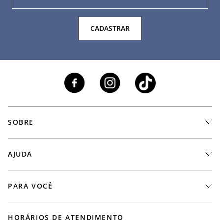
CADASTRAR
SOBRE
A Marca
AJUDA
Nossas Lojas
Fale Conosco
PARA VOCÊ
Seja um Revendedor
Meus Pedidos
Black Friday
Trabalhe Conosco
HORÁRIOS DE ATENDIMENTO
Minha Conta