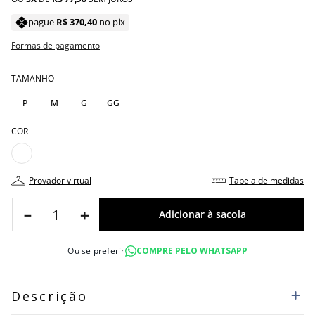
pague
R$
370
,
40
no pix
Formas de pagamento
TAMANHO
P
M
G
GG
COR
provador virtual
tabela de medidas
－
＋
Ou se preferir
COMPRE PELO WHATSAPP
Descrição