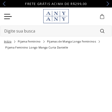
FRETE GRÁTIS ACIMA DE R$299,00
Digite sua busca
Pijama Feminino
Pijamas de Manga Longa Femininos
Termos mais buscados
Pijama Feminino Longo Manga Curta Danielle
1
º
camisola
2
º
pijama
3
º
maternidade
4
º
robe