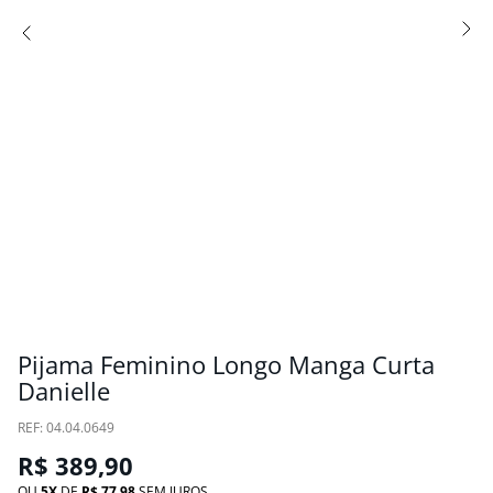
Pijama Feminino Longo Manga Curta
Danielle
:
04.04.0649
R$
389
,
90
OU
5
DE
R$
77
,
98
SEM JUROS