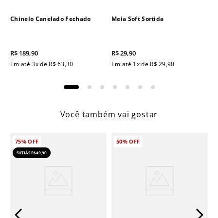
Chinelo Canelado Fechado
Meia Soft Sortida
R$
189
,
90
R$
29
,
90
Em até
3
x de
R$
63
,
30
Em até
1
x de
R$
29
,
90
Você também vai gostar
75%
OFF
50%
OFF
SUTIÃS R$49,90