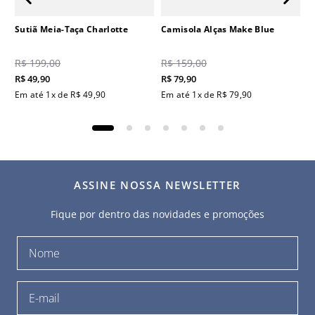
Sutiã Meia-Taça Charlotte
Camisola Alças Make Blue
R$
199
,
00
R$
159
,
00
R$
49
,
90
R$
79
,
90
Em até
1
x de
R$
49
,
90
Em até
1
x de
R$
79
,
90
ASSINE NOSSA NEWSLETTER
Fique por dentro das novidades e promoções