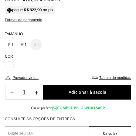
OU
DE
SEM JUROS
R$
322
,
90
pague
no pix
Formas de pagamento
TAMANHO
P 1
M 1
G 1
COR
provador virtual
tabela de medidas
－
＋
COMPRE PELO WHATSAPP
Ou se preferir