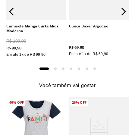
Camisola Manga Curta Midi
Cueca Boxer Algodão
Moderna
R$
199
,
00
R$
69
,
90
R$
99
,
90
Em até
1
x de
R$
69
,
90
Em até
1
x de
R$
99
,
90
Você também vai gostar
40%
OFF
26%
OFF