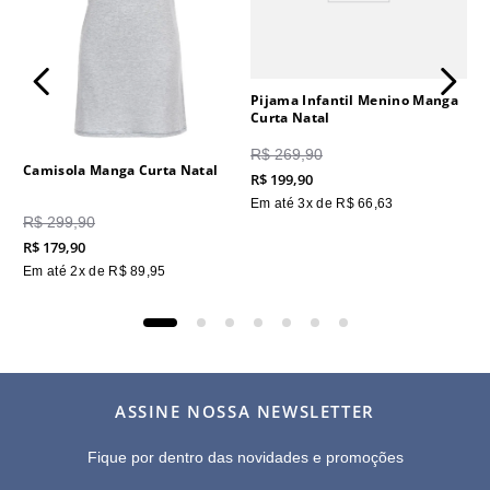
Pijama Infantil Menino Manga
Curta Natal
R$
269
,
90
Camisola Manga Curta Natal
R$
199
,
90
Em até
3
x de
R$
66
,
63
R$
299
,
90
R$
179
,
90
Em até
2
x de
R$
89
,
95
ASSINE NOSSA NEWSLETTER
Fique por dentro das novidades e promoções