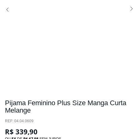
Pijama Feminino Plus Size Manga Curta
Melange
:
04.04.0609
R$
339
,
90
5
R$
67
,
98