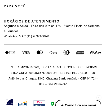
Fale Conosco
PARA VOCÊ
Seja um Revendedor
Meus Pedidos
Black Friday
Trabalhe Conosco
HORÁRIOS DE ATENDIMENTO
Minha Conta
Segunda a Sexta - Feira das 09h às 17h | Exceto Finais de Semana
Maternidade
Igualdade Salarial
e Feriados.
Trocas
WhatsApp SAC (11) 93321-9070
Seja um Afiliado
Requisição de Dados
Política de Privacidade
Configuração de Cookies
Fretes e Tarifas
Pagamentos
ENTER IMPORTACAO, EXPORTACAO E COMERCIO DE MODAS
LTDA CNPJ - 09.083.576/0001-34 - IE: 149.816.307.110 - Rua
Antônio das Chagas, 1345, Chácara Santo Antônio - CEP 04.714-
002 – São Paulo-SP
×
Como fica em mim?