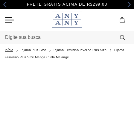
FRETE GRÁTIS ACIMA DE R$299,00
Digite sua busca
Termos mais buscados
Pijama Plus Size
Pijama Feminino Inverno Plus Size
Pijama
Feminino Plus Size Manga Curta Melange
1
º
camisola
2
º
pijama
3
º
maternidade
4
º
robe