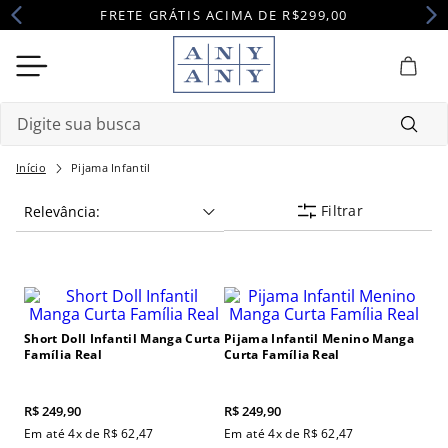
FRETE GRÁTIS ACIMA DE R$299,00
Digite sua busca
Termos mais buscados
Pijama Infantil
Filtrar
Relevância
1
º
camisola
2
º
pijama
3
º
maternidade
4
º
robe
Short Doll Infantil Manga Curta
Pijama Infantil Menino Manga
Família Real
Curta Família Real
R$
249
,
90
R$
249
,
90
Em até
4
x de
R$
62
,
47
Em até
4
x de
R$
62
,
47