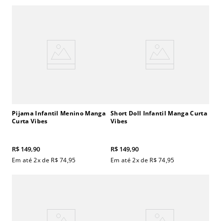
Pijama Infantil Menino Manga
Short Doll Infantil Manga Curta
Curta Vibes
Vibes
R$
149
,
90
R$
149
,
90
Em até
2
x de
R$
74
,
95
Em até
2
x de
R$
74
,
95