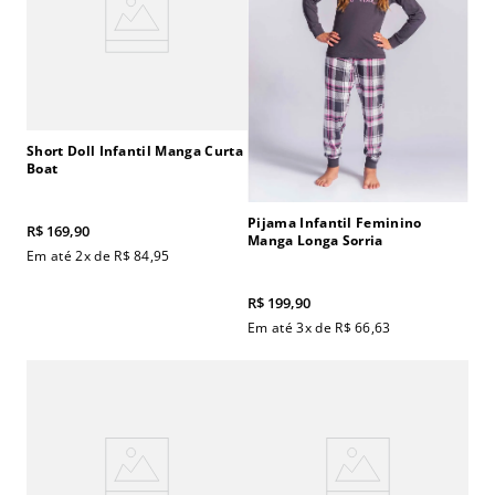
Short Doll Infantil Manga Curta
Boat
Pijama Infantil Feminino
R$
169
,
90
Manga Longa Sorria
Em até
2
x de
R$
84
,
95
R$
199
,
90
Em até
3
x de
R$
66
,
63