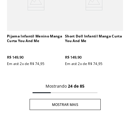
Pijama Infantil Menino Manga
Short Doll Infantil Manga Curta
Curta You And Me
You And Me
R$
149
,
90
R$
149
,
90
Em até
2
x de
R$
74
,
95
Em até
2
x de
R$
74
,
95
Mostrando
24 de 85
MOSTRAR MAIS