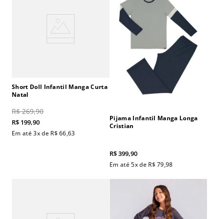
Short Doll Infantil Manga Curta
Natal
R$
269
,
90
Pijama Infantil Manga Longa
R$
199
,
90
Cristian
Em até
3
x de
R$
66
,
63
R$
399
,
90
Em até
5
x de
R$
79
,
98