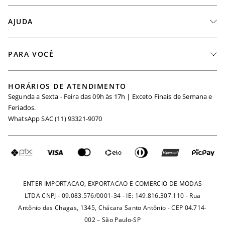
A Marca
AJUDA
Nossas Lojas
Fale Conosco
PARA VOCÊ
Seja um Revendedor
Meus Pedidos
Black Friday
Trabalhe Conosco
HORÁRIOS DE ATENDIMENTO
Minha Conta
Segunda a Sexta - Feira das 09h às 17h | Exceto Finais de Semana e
Maternidade
Igualdade Salarial
Feriados.
Trocas
WhatsApp SAC (11) 93321-9070
Seja um Afiliado
Requisição de Dados
Política de Privacidade
Configuração de Cookies
Fretes e Tarifas
Pagamentos
ENTER IMPORTACAO, EXPORTACAO E COMERCIO DE MODAS
LTDA CNPJ - 09.083.576/0001-34 - IE: 149.816.307.110 - Rua
Antônio das Chagas, 1345, Chácara Santo Antônio - CEP 04.714-
002 – São Paulo-SP