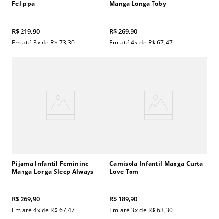
Felippa
Manga Longa Toby
R$
219
,
90
R$
269
,
90
Em até
3
x de
R$
73
,
30
Em até
4
x de
R$
67
,
47
Pijama Infantil Feminino
Camisola Infantil Manga Curta
Manga Longa Sleep Always
Love Tom
R$
269
,
90
R$
189
,
90
Em até
4
x de
R$
67
,
47
Em até
3
x de
R$
63
,
30