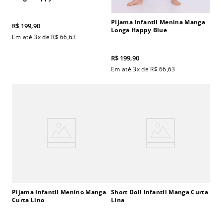
Pijama Infantil Menina Manga
R$
199
,
90
Longa Happy Blue
Em até
3
x de
R$
66
,
63
R$
199
,
90
Em até
3
x de
R$
66
,
63
Pijama Infantil Menino Manga
Short Doll Infantil Manga Curta
Curta Lino
Lina