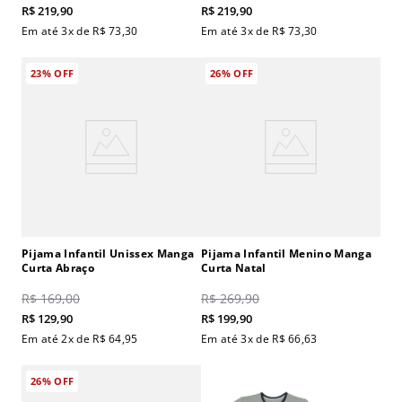
R$
219
,
90
R$
219
,
90
Em até
3
x de
R$
73
,
30
Em até
3
x de
R$
73
,
30
23%
OFF
26%
OFF
Pijama Infantil Unissex Manga
Pijama Infantil Menino Manga
Curta Abraço
Curta Natal
R$
169
,
00
R$
269
,
90
R$
129
,
90
R$
199
,
90
Em até
2
x de
R$
64
,
95
Em até
3
x de
R$
66
,
63
26%
OFF