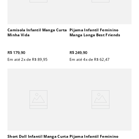
Camisola Infantil Manga Curta
Pijama Infantil Feminino
Minha Vida
Manga Longa Best Friends
R$
179
,
90
R$
249
,
90
Em até
2
x de
R$
89
,
95
Em até
4
x de
R$
62
,
47
Short Doll Infantil Manga Curta
Pijama Infantil Feminino