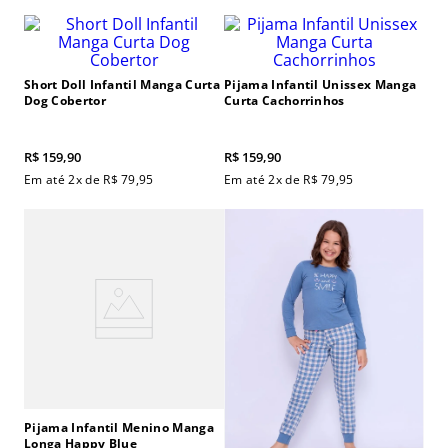
Short Doll Infantil Manga Curta
Pijama Infantil Unissex Manga
Dog Cobertor
Curta Cachorrinhos
R$
159
,
90
R$
159
,
90
Em até
2
x de
R$
79
,
95
Em até
2
x de
R$
79
,
95
Pijama Infantil Menino Manga
Longa Happy Blue