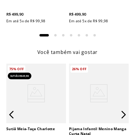
R$
499
,
90
R$
499
,
90
Em até
5
x de
R$
99
,
98
Em até
5
x de
R$
99
,
98
Você também vai gostar
75%
OFF
26%
OFF
SUTIÃS R$49,90
Sutiã Meia-Taça Charlotte
Pijama Infantil Menino Manga
Curta Natal