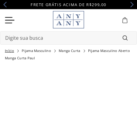
FRETE GRÁTIS ACIMA DE R$299,00
Digite sua busca
Pijama Masculino
Manga Curta
Pijama Masculino Aberto
Termos mais buscados
Manga Curta Paul
1
º
camisola
2
º
maternidade
3
º
pijama
4
º
robe