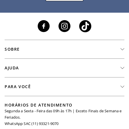
SOBRE
A Marca
AJUDA
Nossas Lojas
Fale Conosco
PARA VOCÊ
Seja um Revendedor
Meus Pedidos
Black Friday
Trabalhe Conosco
HORÁRIOS DE ATENDIMENTO
Minha Conta
Segunda a Sexta - Feira das 09h às 17h | Exceto Finais de Semana e
Maternidade
Igualdade Salarial
Feriados.
Trocas
WhatsApp SAC (11) 93321-9070
Seja um Afiliado
Requisição de Dados