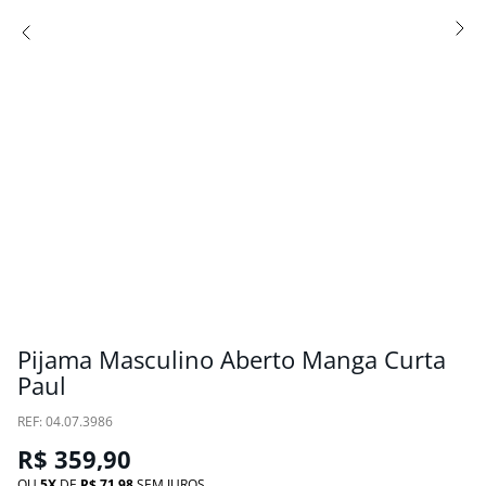
Pijama Masculino Aberto Manga Curta
Paul
:
04.07.3986
R$
359
,
90
OU
5
DE
R$
71
,
98
SEM JUROS