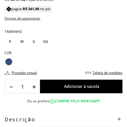
pague
R$
341
,
90
no pix
Formas de pagamento
TAMANHO
P
M
G
GG
COR
provador virtual
tabela de medidas
－
＋
Ou se preferir
COMPRE PELO WHATSAPP
Descrição