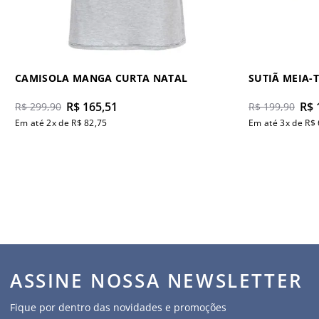
CAMISOLA MANGA CURTA NATAL
SUTIÃ MEIA-
R$
165
,
51
R$
R$
299
,
90
R$
199
,
90
Em até
2
x de
R$
82
,
75
Em até
3
x de
R$
ASSINE NOSSA NEWSLETTER
Fique por dentro das novidades e promoções