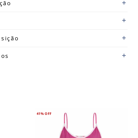
ição
sição
dos
41%
OFF