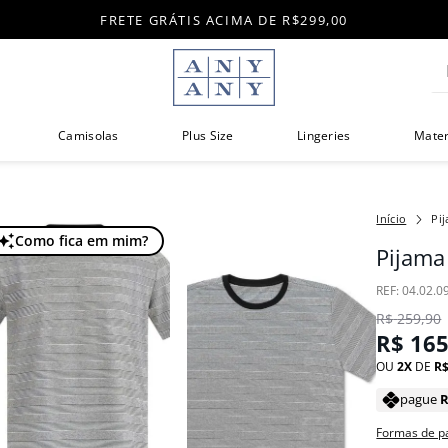
FRETE GRÁTIS ACIMA DE R$299,00
Di
Camisolas
Plus Size
Lingeries
Mate
Pi
Como fica em mim?
Pijama
:
04.02.0
R$
259
,
90
R$
16
OU
2
DE
R
pague
Formas de 