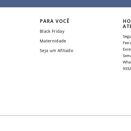
PARA VOCÊ
HO
AT
Black Friday
Segu
Maternidade
Feir
Exce
Seja um Afiliado
Sema
What
9332