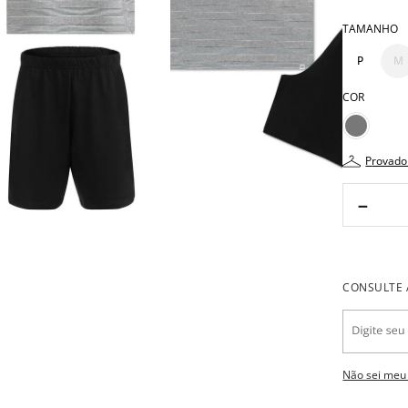
TAMANHO
P
M
COR
provado
－
Não sei meu