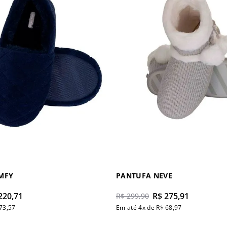
MFY
PANTUFA NEVE
220
,
71
R$
275
,
91
R$
299
,
90
73
,
57
Em até
4
x de
R$
68
,
97