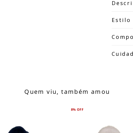
Descr
Estilo
Compo
Cuida
Quem viu, também amou
8%
OFF