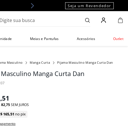
Seja um Revendedor
gite sua busca
rnidade
Meias e Pantufas
Acessórios
Outlet
jama Masculino
Manga Curta
Pijama Masculino Manga Curta Dan
 Masculino Manga Curta Dan
937
5
,
51
$
82
,
75
SEM JUROS
R$
165
,
51
no pix
pagamento