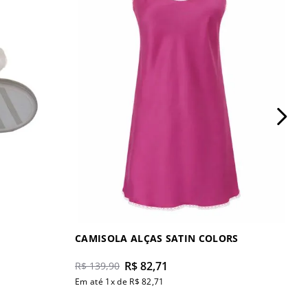
CAMISOLA ALÇAS SATIN COLORS
R$
82
,
71
R$
139
,
90
Em até
1
x de
R$
82
,
71