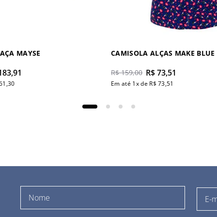
TAÇA MAYSE
CAMISOLA ALÇAS MAKE BLUE
183
,
91
R$
73
,
51
R$
159
,
00
61
,
30
Em até
1
x de
R$
73
,
51