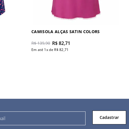
CAMISOLA ALÇAS SATIN COLORS
R$
82
,
71
R$
139
,
90
Em até
1
x de
R$
82
,
71
Cadastrar