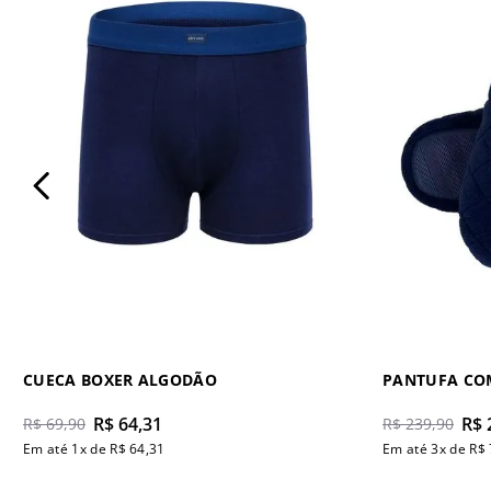
CUECA BOXER ALGODÃO
PANTUFA CO
R$
64
,
31
R$
R$
69
,
90
R$
239
,
90
Em até
1
x de
R$
64
,
31
Em até
3
x de
R$