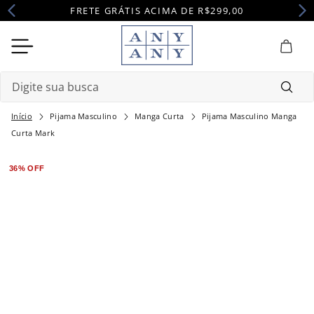
FRETE GRÁTIS ACIMA DE R$299,00
Digite sua busca
Pijama Masculino
Manga Curta
Pijama Masculino Manga
Termos mais buscados
Curta Mark
1
º
camisola
36%
OFF
2
º
pijama
3
º
maternidade
4
º
robe