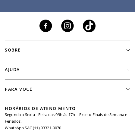
SOBRE
A Marca
AJUDA
Nossas Lojas
Fale Conosco
PARA VOCÊ
Seja um Revendedor
Meus Pedidos
Black Friday
Trabalhe Conosco
HORÁRIOS DE ATENDIMENTO
Minha Conta
Segunda a Sexta - Feira das 09h às 17h | Exceto Finais de Semana e
Maternidade
Igualdade Salarial
Feriados.
Trocas
WhatsApp SAC (11) 93321-9070
Seja um Afiliado
Requisição de Dados