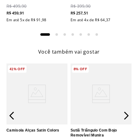
R$
499
,
90
R$
399
,
90
R$
459
,
91
R$
257
,
51
Em até
5
x de
R$
91
,
98
Em até
4
x de
R$
64
,
37
Você também vai gostar
41%
OFF
8%
OFF
Camisola Alças Satin Colors
Sutiã Triângulo Com Bojo
Removível Munira