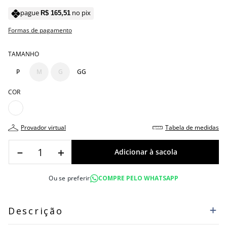
pague
no pix
R$
165
,
51
Formas de pagamento
TAMANHO
P
M
G
GG
COR
provador virtual
tabela de medidas
－
＋
Ou se preferir
COMPRE PELO WHATSAPP
Descrição