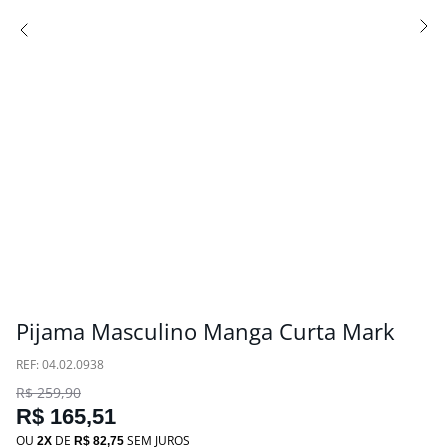
Pijama Masculino Manga Curta Mark
:
04.02.0938
R$
259
,
90
R$
165
,
51
OU
DE
SEM JUROS
2
R$
82
,
75