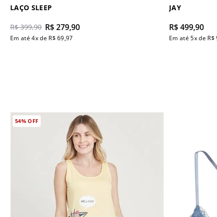
LAÇO SLEEP
JAY
R$
279
,
90
R$
499
,
90
R$
399
,
90
Em até
4
x de
R$
69
,
97
Em até
5
x de
R$
54%
OFF