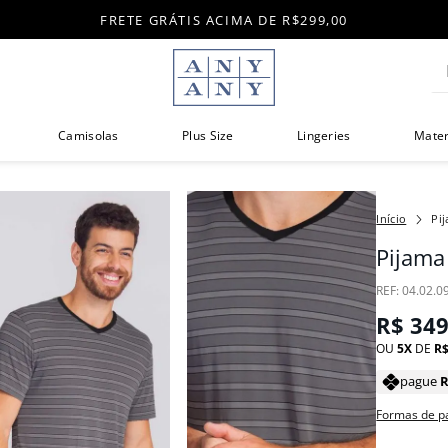
FRETE GRÁTIS ACIMA DE R$299,00
Di
Camisolas
Plus Size
Lingeries
Mate
Pi
Pijama
:
04.02.0
R$
34
OU
5
DE
R
pague
Formas de 