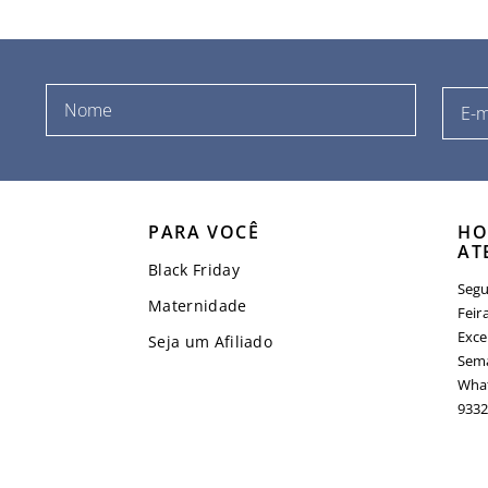
PARA VOCÊ
HO
AT
Black Friday
Segu
Maternidade
Feir
Exce
Seja um Afiliado
Sema
What
9332