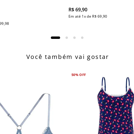
R$
69
,
90
Em até
1
x de
R$
69
,
90
99
,
98
Você também vai gostar
50%
OFF