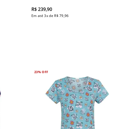
R$
239
,
90
Em até
3
x de
R$
79
,
96
23%
OFF