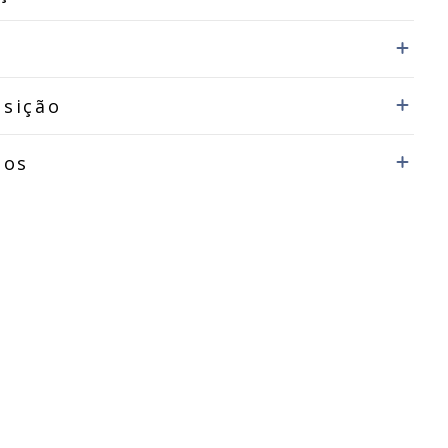
sição
dos