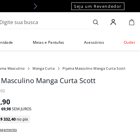
Seja um Revendedor
gite sua busca
rnidade
Meias e Pantufas
Acessórios
Outlet
jama Masculino
Manga Curta
Pijama Masculino Manga Curta Scott
 Masculino Manga Curta Scott
932
9
,
90
$
69
,
98
SEM JUROS
R$
332
,
40
no pix
pagamento