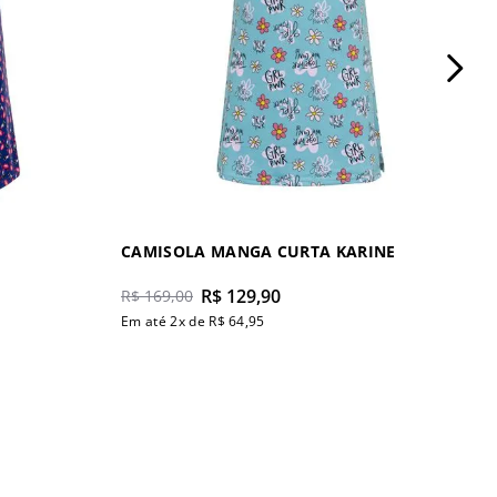
CAMISOLA MANGA CURTA KARINE
R$
129
,
90
R$
169
,
00
Em até
2
x de
R$
64
,
95