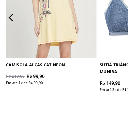
CAMISOLA ALÇAS CAT NEON
SUTIÃ TRIÂN
MUNIRA
R$
99
,
90
R$
219
,
00
R$
149
,
90
Em até
1
x de
R$
99
,
90
Em até
2
x de
R$