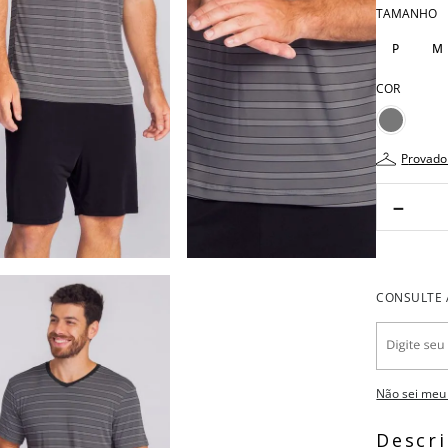
TAMANHO
P
M
COR
provado
－
Não sei meu
Descr