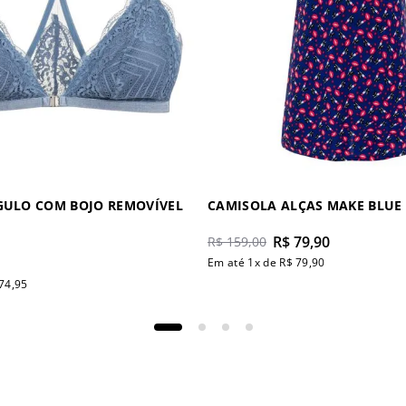
GULO COM BOJO REMOVÍVEL
CAMISOLA ALÇAS MAKE BLUE
R$
79
,
90
R$
159
,
00
Em até
1
x de
R$
79
,
90
74
,
95