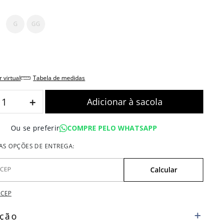
G
GG
r virtual
tabela de medidas
＋
COMPRE PELO WHATSAPP
Ou se preferir
 CEP
ição