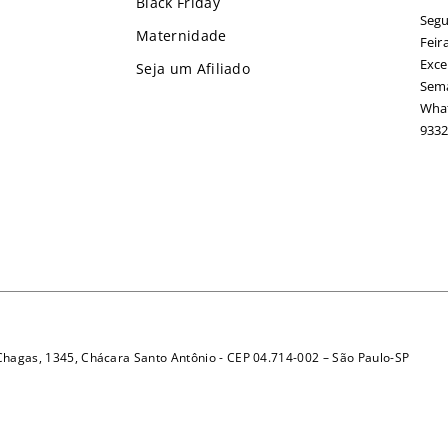
Black Friday
Segu
Maternidade
Feir
Exce
Seja um Afiliado
Sema
What
9332
 Chagas, 1345, Chácara Santo Antônio - CEP 04.714-002 – São Paulo-SP