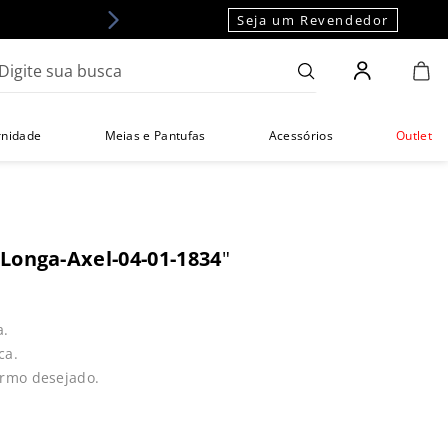
Seja um Revendedor
gite sua busca
rnidade
Meias e Pantufas
Acessórios
Outlet
Longa-Axel-04-01-1834
"
a.
ca.
ermo desejado.