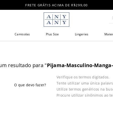
FRETE GRÁTIS ACIMA DE R$299,00
Di
Camisolas
Plus Size
Lingeries
Mate
m resultado para "
Pijama-Masculino-Manga-
Verifique os termos digitados.
Tente utilizar uma única palavr
Utilize termos genéricos na bus
Procure utilizar sinônimos ao t