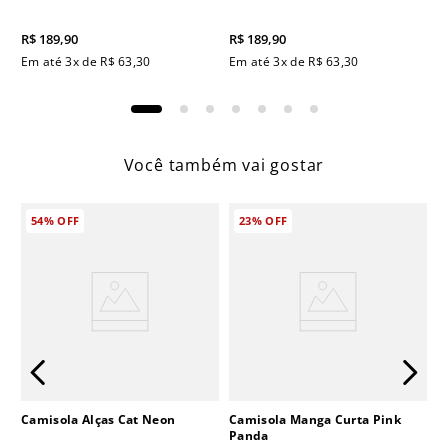
R$
189
,
90
R$
189
,
90
Em até
3
x de
R$
63
,
30
Em até
3
x de
R$
63
,
30
Você também vai gostar
54%
OFF
23%
OFF
Camisola Alças Cat Neon
Camisola Manga Curta Pink
Panda