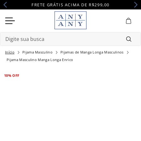
FRETE GRÁTIS ACIMA DE R$299,00
Digite sua busca
Pijama Masculino
Pijamas de Manga Longa Masculinos
Termos mais buscados
Pijama Masculino Manga Longa Enrico
1
º
camisola
10%
OFF
2
º
pijama
3
º
maternidade
4
º
robe