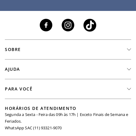
SOBRE
A Marca
AJUDA
Nossas Lojas
Fale Conosco
PARA VOCÊ
Seja um Revendedor
Meus Pedidos
Black Friday
Trabalhe Conosco
HORÁRIOS DE ATENDIMENTO
Minha Conta
Segunda a Sexta - Feira das 09h às 17h | Exceto Finais de Semana e
Maternidade
Igualdade Salarial
Feriados.
Trocas
WhatsApp SAC (11) 93321-9070
Seja um Afiliado
Requisição de Dados
Política de Privacidade