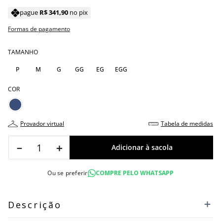
pague
R$
341
,
90
no pix
Formas de pagamento
TAMANHO
P
M
G
GG
EG
EGG
COR
provador virtual
tabela de medidas
－
＋
Ou se preferir
COMPRE PELO WHATSAPP
Descrição