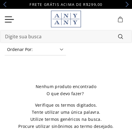
FRETE GRÁTIS ACIMA DE R$299,00
Digite sua busca
Ordenar Por
Termos mais buscados
1
º
camisola
2
º
pijama
3
º
maternidade
Nenhum produto encontrado
4
º
robe
Verifique os termos digitados.
Tente utilizar uma única palavra.
Utilize termos genéricos na busca.
Procure utilizar sinônimos ao termo desejado.