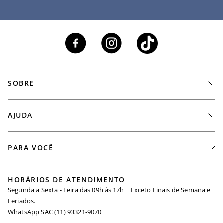
SOBRE
A Marca
AJUDA
Nossas Lojas
Fale Conosco
PARA VOCÊ
Seja um Revendedor
Meus Pedidos
Black Friday
Trabalhe Conosco
HORÁRIOS DE ATENDIMENTO
Minha Conta
Segunda a Sexta - Feira das 09h às 17h | Exceto Finais de Semana e
Maternidade
Igualdade Salarial
Feriados.
Trocas
WhatsApp SAC (11) 93321-9070
Seja um Afiliado
Requisição de Dados