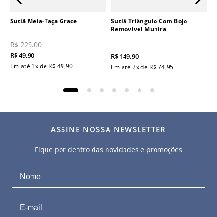
Sutiã Meia-Taça Grace
Sutiã Triângulo Com Bojo
Removível Munira
R$
229
,
00
R$
49
,
90
R$
149
,
90
Em até
1
x de
R$
49
,
90
Em até
2
x de
R$
74
,
95
ASSINE NOSSA NEWSLETTER
Fique por dentro das novidades e promoções