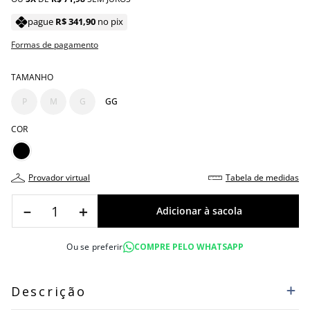
pague
R$
341
,
90
no pix
Formas de pagamento
TAMANHO
P
M
G
GG
COR
provador virtual
tabela de medidas
－
＋
Ou se preferir
COMPRE PELO WHATSAPP
Descrição