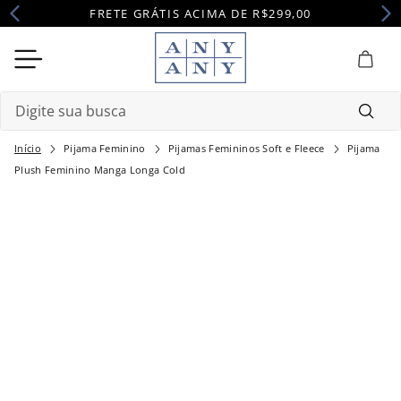
FRETE GRÁTIS ACIMA DE R$299,00
Digite sua busca
Pijama Feminino
Pijamas Femininos Soft e Fleece
Pijama
Termos mais buscados
Plush Feminino Manga Longa Cold
1
º
camisola
2
º
pijama
3
º
maternidade
4
º
robe