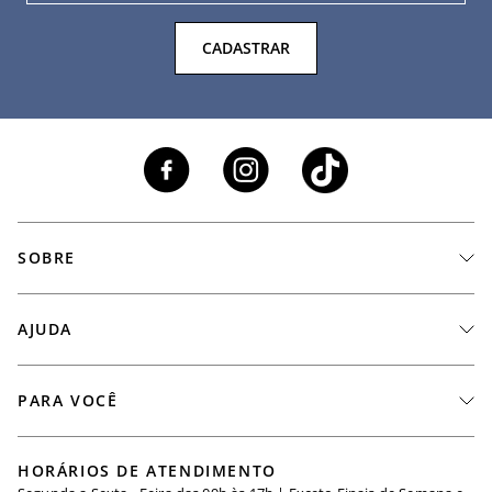
CADASTRAR
SOBRE
A Marca
AJUDA
Nossas Lojas
Fale Conosco
PARA VOCÊ
Seja um Revendedor
Meus Pedidos
Black Friday
Trabalhe Conosco
HORÁRIOS DE ATENDIMENTO
Minha Conta