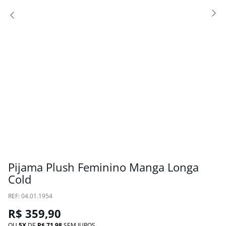
Pijama Plush Feminino Manga Longa
Cold
:
04.01.1954
R$
359
,
90
OU
5
DE
R$
71
,
98
SEM JUROS