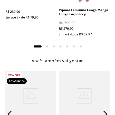
Pijama Feminino Longo Manga
R$
239
,
90
Longa Laço Sleep
Em até
3
x de
R$
79
,
96
R$
399
,
90
R$
279
,
90
Em até
4
x de
R$
69
,
97
Você também vai gostar
78%
OFF
SUTIÃS R$49,90