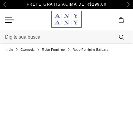
FRETE GRÁTIS ACIMA DE R$299,00
Digite sua busca
Camisola
Robe Feminino
Robe Feminino Bárbara
Termos mais buscados
1
º
camisola
2
º
pijama
3
º
maternidade
4
º
robe