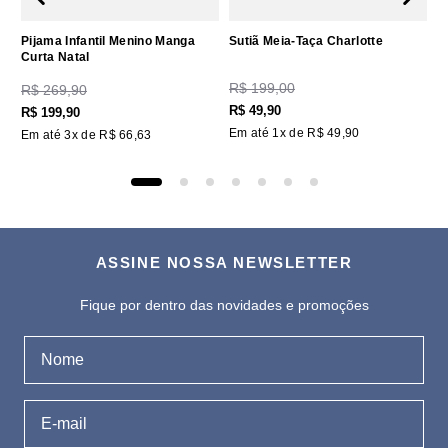
Pijama Infantil Menino Manga
Sutiã Meia-Taça Charlotte
Curta Natal
R$
199
,
00
R$
269
,
90
R$
49
,
90
R$
199
,
90
Em até
1
x de
R$
49
,
90
Em até
3
x de
R$
66
,
63
ASSINE NOSSA NEWSLETTER
Fique por dentro das novidades e promoções