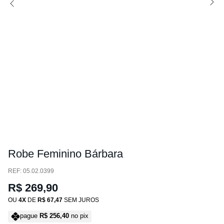
Robe Feminino Bárbara
:
05.02.0399
R$
269
,
90
OU
4
DE
R$
67
,
47
SEM JUROS
pague
R$
256
,
40
no pix