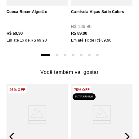
Cueca Boxer Algodão
Camisola Alças Satin Colors
R$
139
,
90
R$
69
,
90
R$
89
,
90
Em até
1
x de
R$
69
,
90
Em até
1
x de
R$
89
,
90
Você também vai gostar
26%
OFF
75%
OFF
SUTIÃS R$49,90