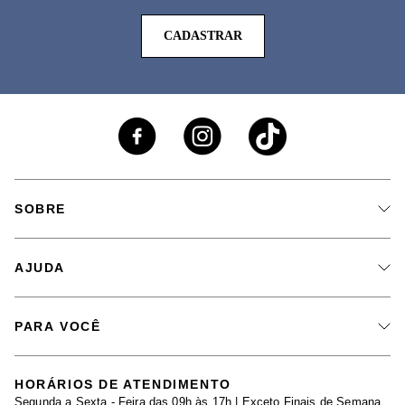
CADASTRAR
SOBRE
A Marca
AJUDA
Nossas Lojas
Fale Conosco
PARA VOCÊ
Seja um Revendedor
Meus Pedidos
Black Friday
Trabalhe Conosco
HORÁRIOS DE ATENDIMENTO
Minha Conta
Segunda a Sexta - Feira das 09h às 17h | Exceto Finais de Semana