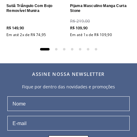
Sutiã Triângulo Com Bojo
Pijama Masculino Manga Curta
Removível Munira
Stone
R$
219
,
00
R$
149
,
90
R$
109
,
90
Em até
2
x de
R$
74
,
95
Em até
1
x de
R$
109
,
90
ASSINE NOSSA NEWSLETTER
Fique por dentro das novidades e promoções