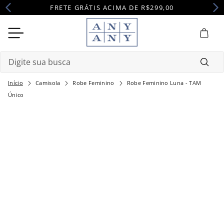
FRETE GRÁTIS ACIMA DE R$299,00
Digite sua busca
Camisola
Robe Feminino
Robe Feminino Luna - TAM
Termos mais buscados
Único
1
º
camisola
2
º
maternidade
3
º
pijama
4
º
robe