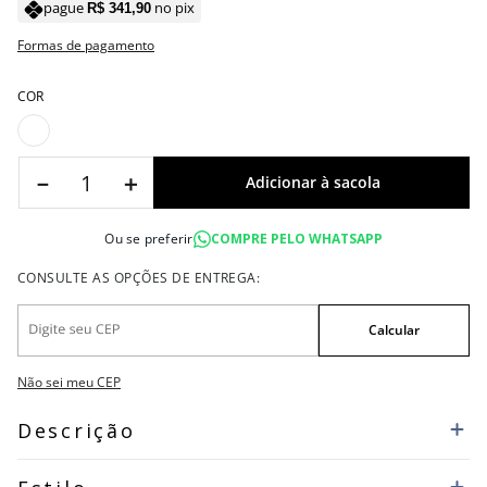
pague
no pix
R$
341
,
90
Formas de pagamento
COR
－
＋
Ou se preferir
COMPRE PELO WHATSAPP
Não sei meu CEP
Descrição