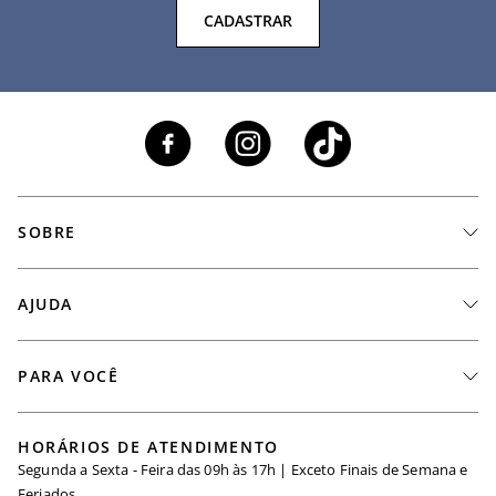
CADASTRAR
SOBRE
A Marca
AJUDA
Nossas Lojas
Fale Conosco
PARA VOCÊ
Seja um Revendedor
Meus Pedidos
Black Friday
Trabalhe Conosco
HORÁRIOS DE ATENDIMENTO
Minha Conta
Segunda a Sexta - Feira das 09h às 17h | Exceto Finais de Semana e
Maternidade
Igualdade Salarial
Feriados.