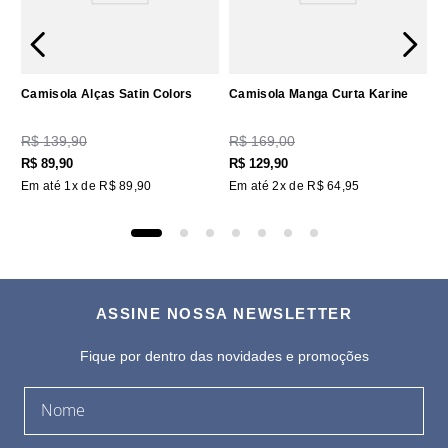
Camisola Alças Satin Colors
Camisola Manga Curta Karine
R$
139
,
90
R$
169
,
00
R$
89
,
90
R$
129
,
90
Em até
1
x de
R$
89
,
90
Em até
2
x de
R$
64
,
95
ASSINE NOSSA NEWSLETTER
Fique por dentro das novidades e promoções