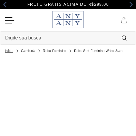
FRETE GRÁTIS ACIMA DE R$299,00
Digite sua busca
Camisola
Robe Feminino
Robe Soft Feminino White Stars
Termos mais buscados
1
º
camisola
2
º
maternidade
3
º
pijama
4
º
robe