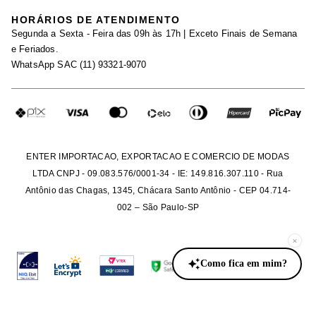
Black Friday
Trabalhe Conosco
HORÁRIOS DE ATENDIMENTO
Minha Conta
Segunda a Sexta - Feira das 09h às 17h | Exceto Finais de Semana
Maternidade
Igualdade Salarial
e Feriados.
Trocas
WhatsApp SAC (11) 93321-9070
Seja um Afiliado
Requisição de Dados
Política de Privacidade
Configuração de Cookies
Fretes e Tarifas
Pagamentos
ENTER IMPORTACAO, EXPORTACAO E COMERCIO DE MODAS
LTDA CNPJ - 09.083.576/0001-34 - IE: 149.816.307.110 - Rua
Antônio das Chagas, 1345, Chácara Santo Antônio - CEP 04.714-
002 – São Paulo-SP
×
Como fica em mim?