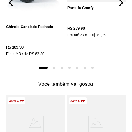
Pantufa Comfy
Chinelo Canelado Fechado
R$
239
,
90
Em até
3
x de
R$
79
,
96
R$
189
,
90
Em até
3
x de
R$
63
,
30
Você também vai gostar
36%
OFF
23%
OFF