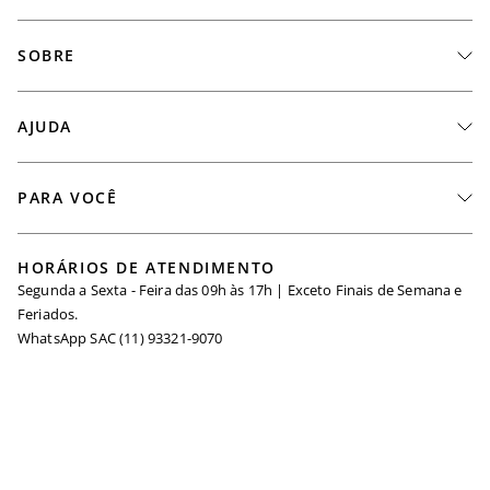
SOBRE
A Marca
AJUDA
Nossas Lojas
Fale Conosco
PARA VOCÊ
Seja um Revendedor
Meus Pedidos
Black Friday
Trabalhe Conosco
HORÁRIOS DE ATENDIMENTO
Minha Conta
Segunda a Sexta - Feira das 09h às 17h | Exceto Finais de Semana e
Maternidade
Igualdade Salarial
Feriados.
Trocas
WhatsApp SAC (11) 93321-9070
Seja um Afiliado
Requisição de Dados
Política de Privacidade
Configuração de Cookies
Fretes e Tarifas
Pagamentos
ENTER IMPORTACAO, EXPORTACAO E COMERCIO DE MODAS