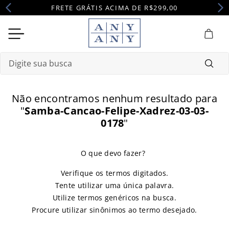
FRETE GRÁTIS ACIMA DE R$299,00
Digite sua busca
Termos mais buscados
Não encontramos nenhum resultado para
1
º
camisola
"
Samba-Cancao-Felipe-Xadrez-03-03-
0178
"
2
º
pijama
3
º
maternidade
4
º
robe
Verifique os termos digitados.
Tente utilizar uma única palavra.
Utilize termos genéricos na busca.
Procure utilizar sinônimos ao termo desejado.