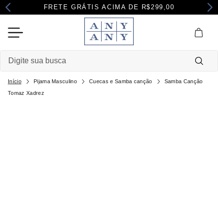
FRETE GRÁTIS ACIMA DE R$299,00
Digite sua busca
Termos mais buscados
Pijama Masculino
Cuecas e Samba canção
Samba Canção
Tomaz Xadrez
1
º
camisola
2
º
pijama
3
º
maternidade
4
º
robe