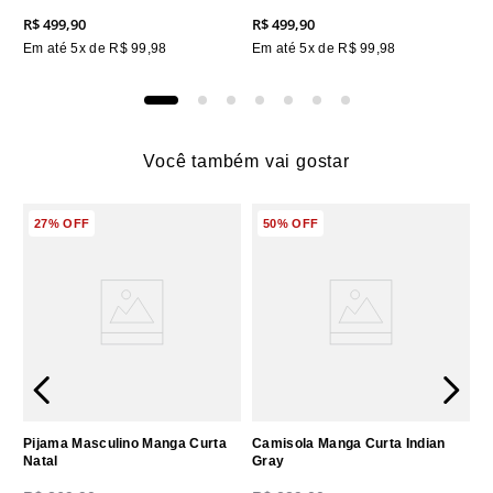
R$
499
,
90
R$
499
,
90
Em até
5
x de
R$
99
,
98
Em até
5
x de
R$
99
,
98
Você também vai gostar
27%
OFF
50%
OFF
Pijama Masculino Manga Curta
Camisola Manga Curta Indian
Natal
Gray