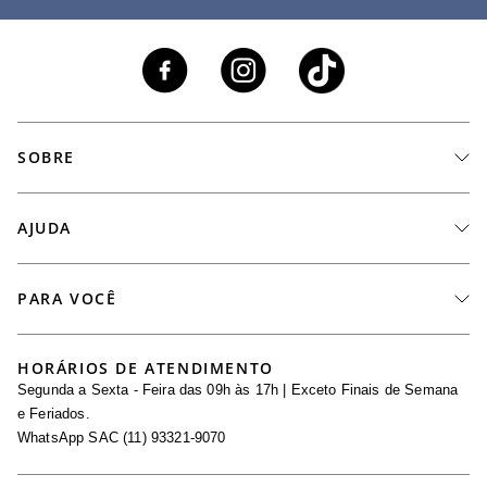
SOBRE
A Marca
AJUDA
Nossas Lojas
Fale Conosco
PARA VOCÊ
Seja um Revendedor
Meus Pedidos
Black Friday
Trabalhe Conosco
HORÁRIOS DE ATENDIMENTO
Minha Conta
Segunda a Sexta - Feira das 09h às 17h | Exceto Finais de Semana
Maternidade
Igualdade Salarial
e Feriados.
Trocas
WhatsApp SAC (11) 93321-9070
Seja um Afiliado
Requisição de Dados
Política de Privacidade