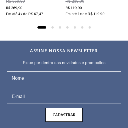
R$
369
,
90
R$
239
,
00
R$
269
,
90
R$
119
,
90
Em até
4
x de
R$
67
,
47
Em até
1
x de
R$
119
,
90
ASSINE NOSSA NEWSLETTER
Fique por dentro das novidades e promoções
CADASTRAR