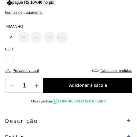
pague
R$
104
,
40
no pix
Formas de pagamento
TAMANHO
P
M
G
GG
EGG
COR
provador virtual
tabela de medidas
－
＋
COMPRE PELO WHATSAPP
Ou se preferir
Descrição