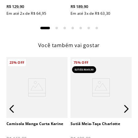
R$
129
,
90
R$
189
,
90
Em até
2
x de
R$
64
,
95
Em até
3
x de
R$
63
,
30
Você também vai gostar
23%
OFF
75%
OFF
SUTIÃS R$49,90
Camisola Manga Curta Karine
Sutiã Meia-Taça Charlotte