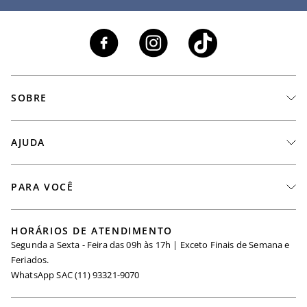
SOBRE
A Marca
AJUDA
Nossas Lojas
Fale Conosco
PARA VOCÊ
Seja um Revendedor
Meus Pedidos
Black Friday
Trabalhe Conosco
HORÁRIOS DE ATENDIMENTO
Minha Conta
Segunda a Sexta - Feira das 09h às 17h | Exceto Finais de Semana e
Maternidade
Igualdade Salarial
Feriados.
Trocas
WhatsApp SAC (11) 93321-9070
Seja um Afiliado
Requisição de Dados
Política de Privacidade