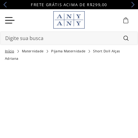
FRETE GRÁTIS ACIMA DE R$299,00
Digite sua busca
Maternidade
Pijama Maternidade
Short Doll Alças
Termos mais buscados
Adriana
1
º
camisola
2
º
pijama
3
º
maternidade
4
º
robe