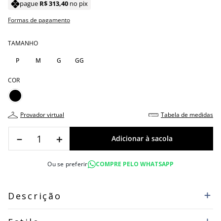
pague
R$
313
,
40
no pix
Formas de pagamento
TAMANHO
P
M
G
GG
COR
provador virtual
tabela de medidas
－
＋
Ou se preferir
COMPRE PELO WHATSAPP
Descrição