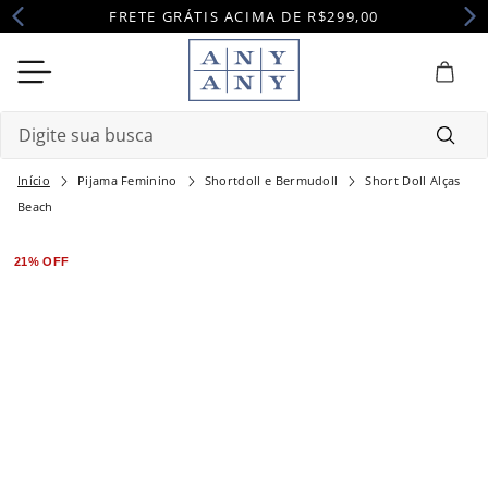
FRETE GRÁTIS ACIMA DE R$299,00
Digite sua busca
Pijama Feminino
Shortdoll e Bermudoll
Short Doll Alças
Termos mais buscados
Beach
1
º
camisola
21%
OFF
2
º
pijama
3
º
maternidade
4
º
robe