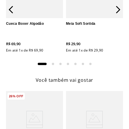
Cueca Boxer Algodão
Meia Soft Sortida
R$
69
,
90
R$
29
,
90
Em até
1
x de
R$
69
,
90
Em até
1
x de
R$
29
,
90
Você também vai gostar
26%
OFF