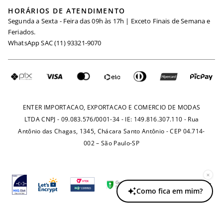
Black Friday
Trabalhe Conosco
HORÁRIOS DE ATENDIMENTO
Minha Conta
Segunda a Sexta - Feira das 09h às 17h | Exceto Finais de Semana e
Maternidade
Igualdade Salarial
Feriados.
Trocas
WhatsApp SAC (11) 93321-9070
Seja um Afiliado
Requisição de Dados
Política de Privacidade
Configuração de Cookies
Fretes e Tarifas
Pagamentos
ENTER IMPORTACAO, EXPORTACAO E COMERCIO DE MODAS
LTDA CNPJ - 09.083.576/0001-34 - IE: 149.816.307.110 - Rua
Antônio das Chagas, 1345, Chácara Santo Antônio - CEP 04.714-
002 – São Paulo-SP
×
Como fica em mim?