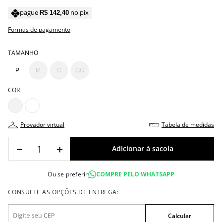
pague
no pix
R$
142
,
40
Formas de pagamento
TAMANHO
P
M
G
GG
COR
provador virtual
tabela de medidas
－
＋
Ou se preferir
COMPRE PELO WHATSAPP