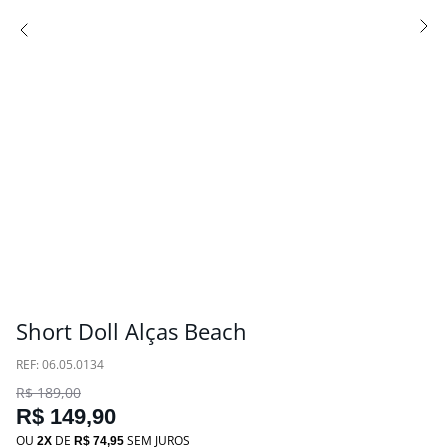
Short Doll Alças Beach
:
06.05.0134
R$
189
,
00
R$
149
,
90
OU
DE
SEM JUROS
2
R$
74
,
95