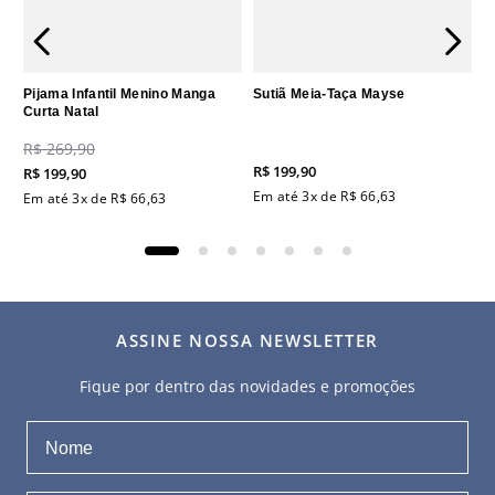
Pijama Infantil Menino Manga
Sutiã Meia-Taça Mayse
Curta Natal
R$
269
,
90
R$
199
,
90
R$
199
,
90
Em até
3
x de
R$
66
,
63
Em até
3
x de
R$
66
,
63
ASSINE NOSSA NEWSLETTER
Fique por dentro das novidades e promoções