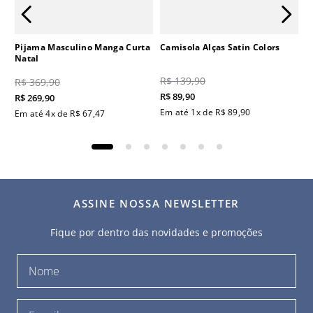
Pijama Masculino Manga Curta
Camisola Alças Satin Colors
Natal
R$
139
,
90
R$
369
,
90
R$
89
,
90
R$
269
,
90
Em até
1
x de
R$
89
,
90
Em até
4
x de
R$
67
,
47
ASSINE NOSSA NEWSLETTER
Fique por dentro das novidades e promoções