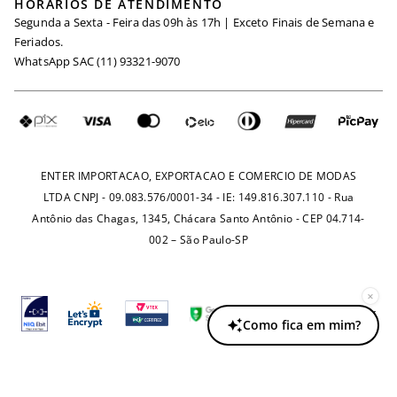
HORÁRIOS DE ATENDIMENTO
Minha Conta
Segunda a Sexta - Feira das 09h às 17h | Exceto Finais de Semana e
Maternidade
Igualdade Salarial
Feriados.
Trocas
WhatsApp SAC (11) 93321-9070
Seja um Afiliado
Requisição de Dados
Política de Privacidade
Configuração de Cookies
Fretes e Tarifas
Pagamentos
ENTER IMPORTACAO, EXPORTACAO E COMERCIO DE MODAS
LTDA CNPJ - 09.083.576/0001-34 - IE: 149.816.307.110 - Rua
Antônio das Chagas, 1345, Chácara Santo Antônio - CEP 04.714-
002 – São Paulo-SP
×
Como fica em mim?