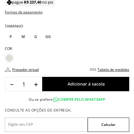
pague
R$
237
,
40
no pix
Formas de pagamento
TAMANHO
P
M
G
GG
COR
provador virtual
tabela de medidas
－
＋
Ou se preferir
COMPRE PELO WHATSAPP