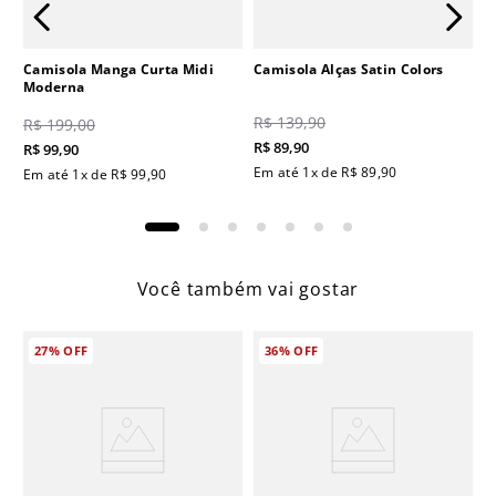
Camisola Manga Curta Midi
Camisola Alças Satin Colors
Moderna
R$
139
,
90
R$
199
,
00
R$
89
,
90
R$
99
,
90
Em até
1
x de
R$
89
,
90
Em até
1
x de
R$
99
,
90
Você também vai gostar
27%
OFF
36%
OFF