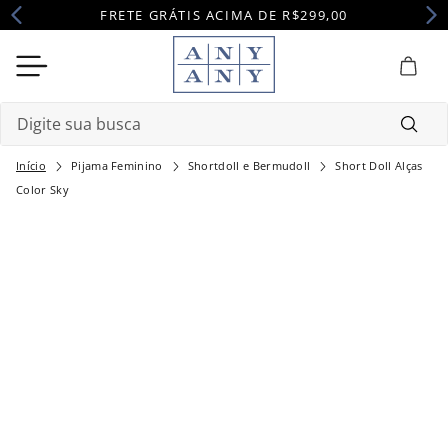
FRETE GRÁTIS ACIMA DE R$299,00
Digite sua busca
Pijama Feminino
Shortdoll e Bermudoll
Short Doll Alças
Termos mais buscados
Color Sky
1
º
camisola
2
º
pijama
3
º
maternidade
4
º
robe