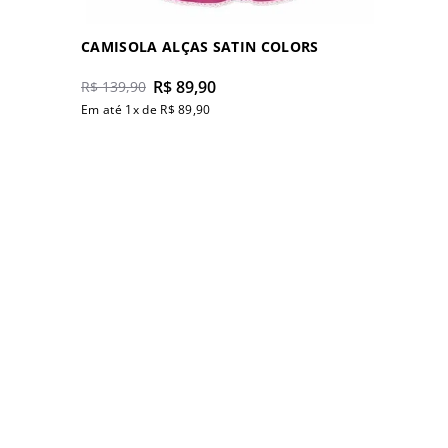
CAMISOLA ALÇAS SATIN COLORS
R$
89
,
90
R$
139
,
90
Em até
1
x de
R$
89
,
90