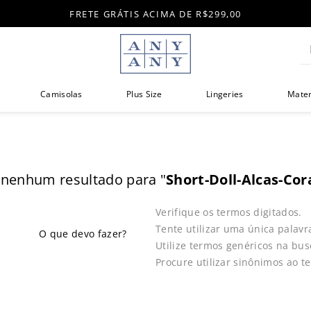
FRETE GRÁTIS ACIMA DE R$299,00
Di
Camisolas
Plus Size
Lingeries
Mate
nenhum resultado para "
Short-Doll-Alcas-Cor
Verifique os termos digitados.
Tente utilizar uma única palavr
Utilize termos genéricos na bus
Procure utilizar sinônimos ao t