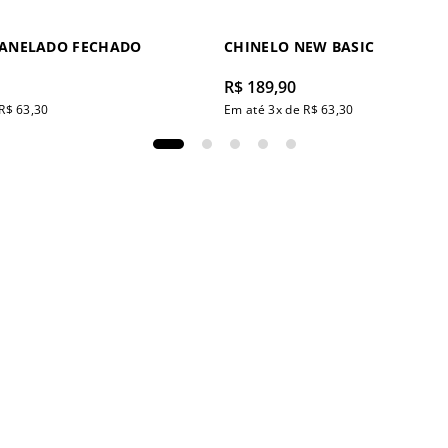
CANELADO FECHADO
CHINELO NEW BASIC
R$
189
,
90
R$
63
,
30
Em até
3
x de
R$
63
,
30