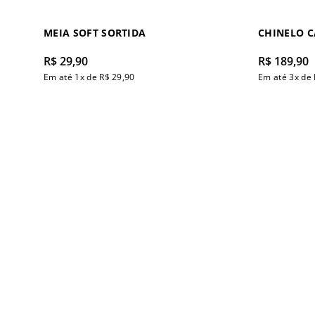
MEIA SOFT SORTIDA
CHINELO 
R$
29
,
90
R$
189
,
90
Em até
1
x de
R$
29
,
90
Em até
3
x de