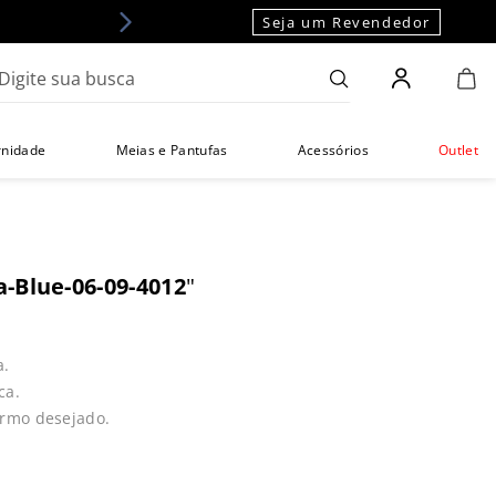
Seja um Revendedor
gite sua busca
rnidade
Meias e Pantufas
Acessórios
Outlet
a-Blue-06-09-4012
"
a.
ca.
ermo desejado.