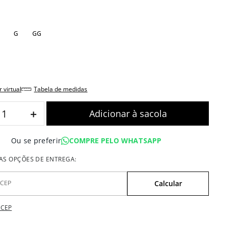
G
GG
r virtual
tabela de medidas
＋
COMPRE PELO WHATSAPP
Ou se preferir
 CEP