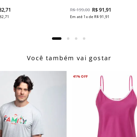
82
,
71
R$
91
,
91
R$
199
,
00
82
,
71
Em até
1
x de
R$
91
,
91
Você também vai gostar
41%
OFF