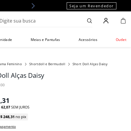
Seja um Revendedor
gite sua busca
rnidade
Meias e Pantufas
Acessórios
Outlet
jama Feminino
Shortdoll e Bermudoll
Short Doll Alças Daisy
oll Alças Daisy
030
8
,
31
$
62
,
07
SEM JUROS
R$
248
,
31
no pix
pagamento