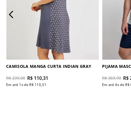
CAMISOLA MANGA CURTA INDIAN GRAY
PIJAMA MAS
R$
110
,
31
R$
R$
239
,
00
R$
369
,
90
Em até
1
x de
R$
110
,
31
Em até
4
x de
R$