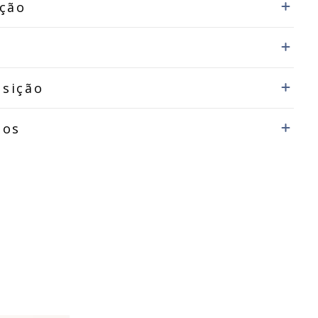
ição
sição
dos