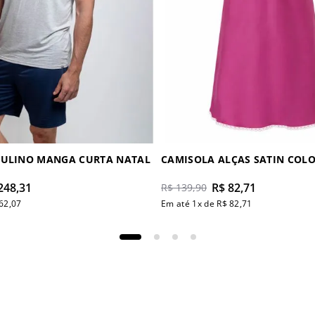
CULINO MANGA CURTA NATAL
CAMISOLA ALÇAS SATIN COL
248
,
31
R$
82
,
71
R$
139
,
90
62
,
07
Em até
1
x de
R$
82
,
71