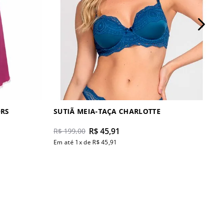
ORS
SUTIÃ MEIA-TAÇA CHARLOTTE
R$
45
,
91
R$
199
,
00
Em até
1
x de
R$
45
,
91