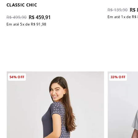
CLASSIC CHIC
R$
R$
139
,
90
R$
459
,
91
R$
499
,
90
Em até
1
x de
R$
Em até
5
x de
R$
91
,
98
54%
OFF
33%
OFF