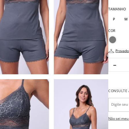
TAMANHO
P
M
COR
provado
－
Não sei meu