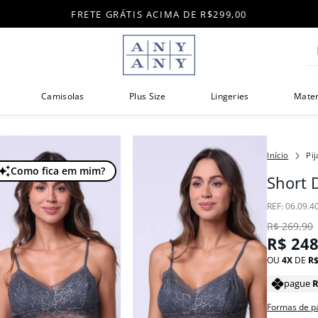
FRETE GRÁTIS ACIMA DE R$299,00
Di
Camisolas
Plus Size
Lingeries
Mate
Pi
Como fica em mim?
Short D
:
06.09.4
R$
269
,
90
R$
24
OU
4
DE
R
pague
Formas de 