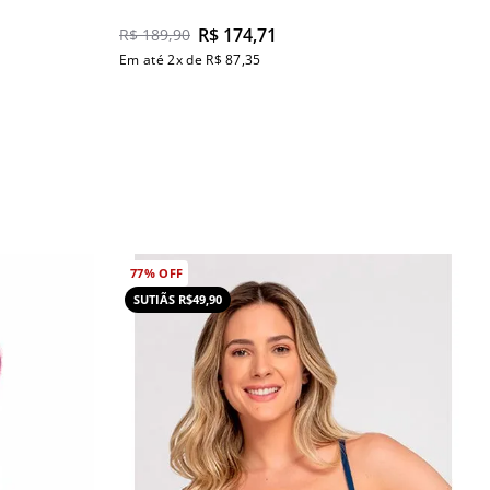
R$
174
,
71
R$
189
,
90
Em até
2
x de
R$
87
,
35
77%
OFF
SUTIÃS R$49,90