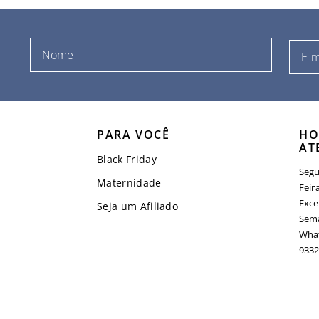
PARA VOCÊ
HO
AT
Black Friday
Segu
Maternidade
Feir
Exce
Seja um Afiliado
Sema
What
9332