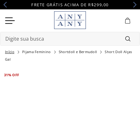
FRETE GRÁTIS ACIMA DE R$299,00
Digite sua busca
Pijama Feminino
Shortdoll e Bermudoll
Short Doll Alças
Termos mais buscados
Gal
1
º
camisola
31%
OFF
2
º
pijama
3
º
maternidade
4
º
robe