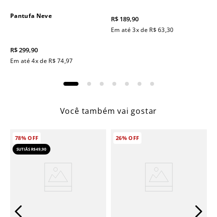
Pantufa Neve
R$
189
,
90
Em até
3
x de
R$
63
,
30
R$
299
,
90
Em até
4
x de
R$
74
,
97
Você também vai gostar
78%
OFF
26%
OFF
SUTIÃS R$49,90