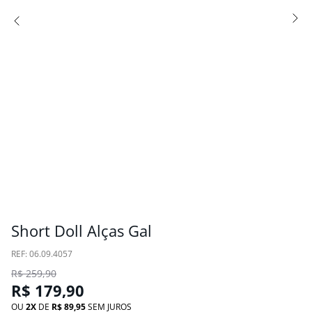
Short Doll Alças Gal
:
06.09.4057
R$
259
,
90
R$
179
,
90
OU
2
DE
R$
89
,
95
SEM JUROS