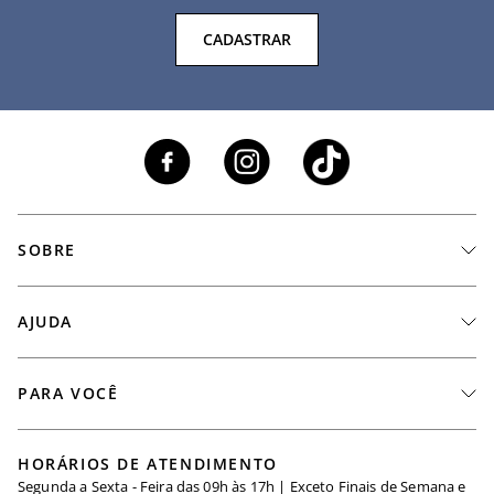
CADASTRAR
SOBRE
A Marca
AJUDA
Nossas Lojas
Fale Conosco
PARA VOCÊ
Seja um Revendedor
Meus Pedidos
Black Friday
Trabalhe Conosco
HORÁRIOS DE ATENDIMENTO
Minha Conta
Segunda a Sexta - Feira das 09h às 17h | Exceto Finais de Semana e
Maternidade
Igualdade Salarial