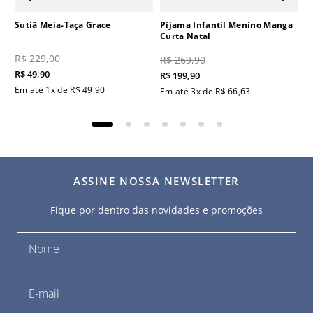
Sutiã Meia-Taça Grace
Pijama Infantil Menino Manga
Curta Natal
R$
229
,
00
R$
269
,
90
R$
49
,
90
R$
199
,
90
Em até
1
x de
R$
49
,
90
Em até
3
x de
R$
66
,
63
ASSINE NOSSA NEWSLETTER
Fique por dentro das novidades e promoções