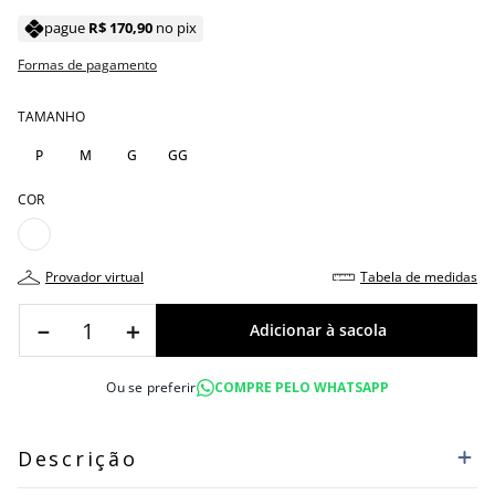
pague
R$
170
,
90
no pix
Formas de pagamento
TAMANHO
P
M
G
GG
COR
provador virtual
tabela de medidas
－
＋
Ou se preferir
COMPRE PELO WHATSAPP
Descrição