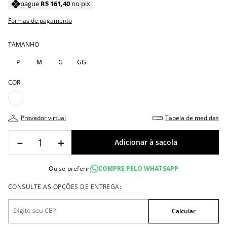
pague
R$
161
,
40
no pix
Formas de pagamento
TAMANHO
P
M
G
GG
COR
provador virtual
tabela de medidas
－
＋
Ou se preferir
COMPRE PELO WHATSAPP