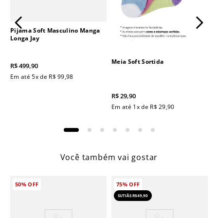
Pijama Soft Masculino Manga
Longa Jay
Meia Soft Sortida
R$
499
,
90
Em até
5
x de
R$
99
,
98
R$
29
,
90
Em até
1
x de
R$
29
,
90
Você também vai gostar
50%
OFF
75%
OFF
SUTIÃS R$49,90