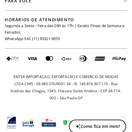
PARA VOCÊ
Seja um Revendedor
Meus Pedidos
Black Friday
Trabalhe Conosco
HORÁRIOS DE ATENDIMENTO
Minha Conta
Segunda a Sexta - Feira das 09h às 17h | Exceto Finais de Semana e
Maternidade
Igualdade Salarial
Feriados.
Trocas
WhatsApp SAC (11) 93321-9070
Seja um Afiliado
Requisição de Dados
Política de Privacidade
Configuração de Cookies
Fretes e Tarifas
Pagamentos
ENTER IMPORTACAO, EXPORTACAO E COMERCIO DE MODAS
LTDA CNPJ - 09.083.576/0001-34 - IE: 149.816.307.110 - Rua
Antônio das Chagas, 1345, Chácara Santo Antônio - CEP 04.714-
002 – São Paulo-SP
×
Como fica em mim?