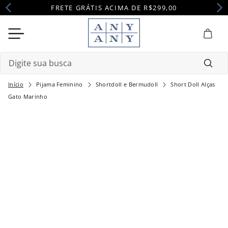
FRETE GRÁTIS ACIMA DE R$299,00
Digite sua busca
Pijama Feminino
Shortdoll e Bermudoll
Short Doll Alças
Termos mais buscados
Gato Marinho
1
º
camisola
2
º
maternidade
3
º
pijama
4
º
robe