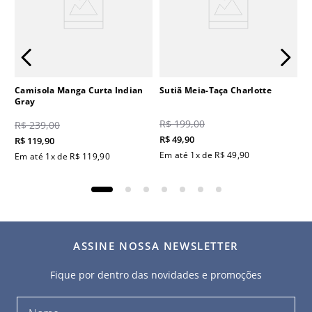
Camisola Manga Curta Indian
Sutiã Meia-Taça Charlotte
Gray
R$
199
,
00
R$
239
,
00
R$
49
,
90
R$
119
,
90
Em até
1
x de
R$
49
,
90
Em até
1
x de
R$
119
,
90
ASSINE NOSSA NEWSLETTER
Fique por dentro das novidades e promoções