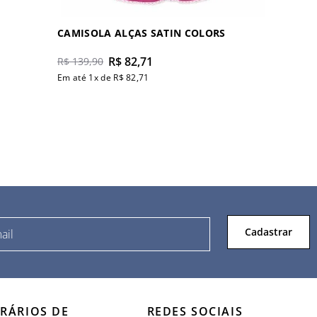
CAMISOLA ALÇAS SATIN COLORS
R$
82
,
71
R$
139
,
90
Em até
1
x de
R$
82
,
71
Cadastrar
RÁRIOS DE
REDES SOCIAIS