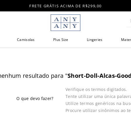
FRETE GRÁTIS ACIMA DE R$299,00
Di
Camisolas
Plus Size
Lingeries
Mate
enhum resultado para "
Short-Doll-Alcas-Goo
Verifique os termos digitados.
Tente utilizar uma única palavr
Utilize termos genéricos na bus
Procure utilizar sinônimos ao t