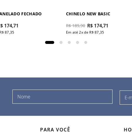
CANELADO FECHADO
CHINELO NEW BASIC
R$
174
,
71
R$
174
,
71
R$
189
,
90
R$
87
,
35
Em até
2
x de
R$
87
,
35
PARA VOCÊ
HO