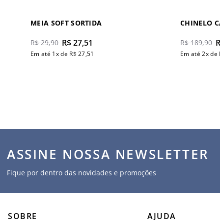
MEIA SOFT SORTIDA
CHINELO 
R$
27
,
51
R$
29
,
90
R$
189
,
90
Em até
1
x de
R$
27
,
51
Em até
2
x de
ASSINE NOSSA NEWSLETTER
Fique por dentro das novidades e promoções
SOBRE
AJUDA