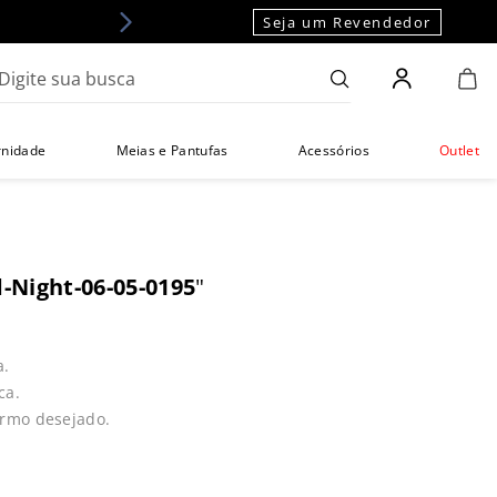
Seja um Revendedor
gite sua busca
rnidade
Meias e Pantufas
Acessórios
Outlet
d-Night-06-05-0195
"
a.
ca.
ermo desejado.