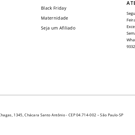
AT
Black Friday
Segu
Maternidade
Feir
Exce
Seja um Afiliado
Sema
What
9332
 Chagas, 1345, Chácara Santo Antônio - CEP 04.714-002 – São Paulo-SP