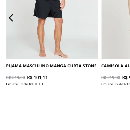
PIJAMA MASCULINO MANGA CURTA STONE
CAMISOLA AL
R$
101
,
11
R$
R$
219
,
00
R$
219
,
00
Em até
1
x de
R$
101
,
11
Em até
1
x de
R$