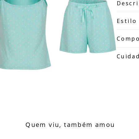
Descr
Estilo
Compo
Cuida
Quem viu, também amou