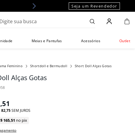
Seja um Revendedor
gite sua busca
rnidade
Meias e Pantufas
Acessórios
Outlet
jama Feminino
Shortdoll e Bermudoll
Short Doll Alças Gotas
Doll Alças Gotas
058
5
,
51
$
82
,
75
SEM JUROS
R$
165
,
51
no pix
pagamento