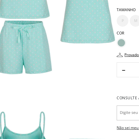
TAMANHO
P
M
COR
provado
－
Não sei meu