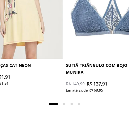
ÇAS CAT NEON
SUTIÃ TRIÂNGULO COM BOJO
MUNIRA
91
,
91
R$
137
,
91
91
,
91
R$
149
,
90
Em até
2
x de
R$
68
,
95