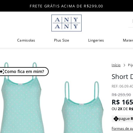
FRETE GRÁTIS ACIMA DE R$299,00
Di
Camisolas
Plus Size
Lingeries
Mate
Pi
Como fica em mim?
Short 
:
06.09.4
R$
259
,
90
R$
16
OU
2
DE
R
pague
Formas de 