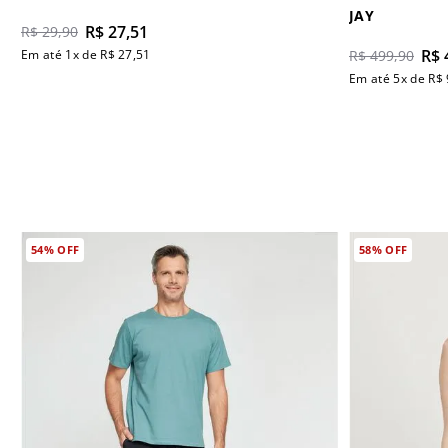
JAY
R$
27
,
51
R$
29
,
90
R$
Em até
1
x de
R$
27
,
51
R$
499
,
90
Em até
5
x de
R$
54%
OFF
58%
OFF