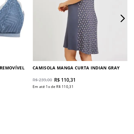
 REMOVÍVEL
CAMISOLA MANGA CURTA INDIAN GRAY
R$
110
,
31
R$
239
,
00
Em até
1
x de
R$
110
,
31