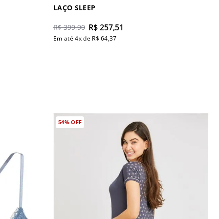
LAÇO SLEEP
R$
257
,
51
R$
399
,
90
Em até
4
x de
R$
64
,
37
54%
OFF