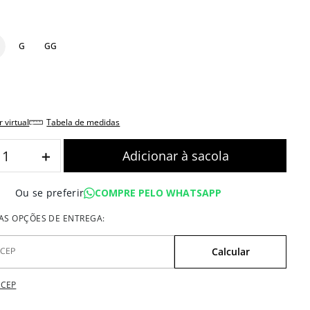
G
GG
r virtual
tabela de medidas
＋
COMPRE PELO WHATSAPP
Ou se preferir
 CEP