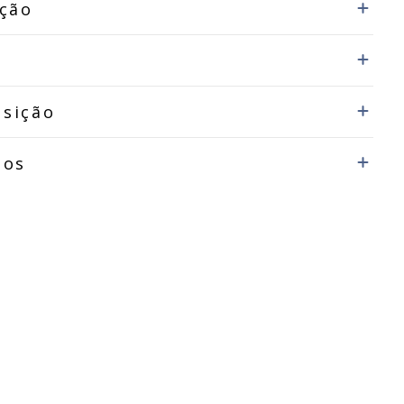
ição
sição
dos