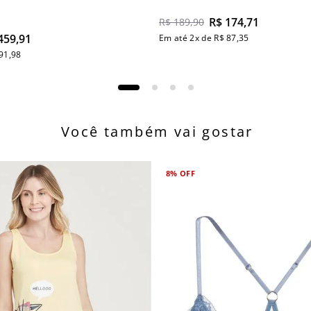
R$
174
,
71
R$
189
,
90
459
,
91
Em até
2
x de
R$
87
,
35
91
,
98
Você também vai gostar
8%
OFF