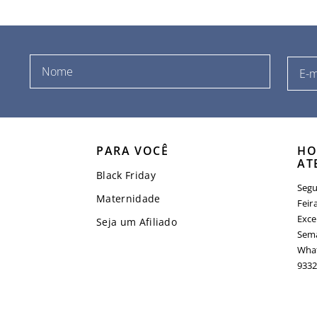
PARA VOCÊ
HO
AT
Black Friday
Segu
Maternidade
Feir
Exce
Seja um Afiliado
Sema
What
9332