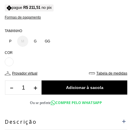
pague
R$
211
,
51
no pix
Formas de pagamento
TAMANHO
P
M
G
GG
COR
provador virtual
tabela de medidas
－
＋
COMPRE PELO WHATSAPP
Ou se preferir
Descrição