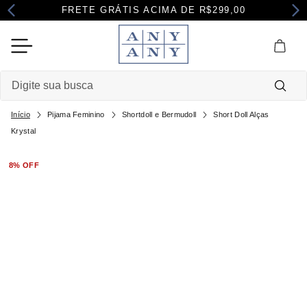
FRETE GRÁTIS ACIMA DE R$299,00
Digite sua busca
Pijama Feminino
Shortdoll e Bermudoll
Short Doll Alças
Termos mais buscados
Krystal
1
º
camisola
8%
OFF
2
º
pijama
3
º
maternidade
4
º
robe