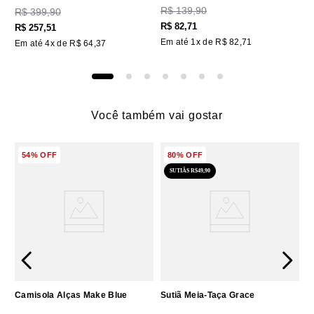
R$
139
,
90
R$
399
,
90
R$
82
,
71
R$
257
,
51
Em até
1
x de
R$
82
,
71
Em até
4
x de
R$
64
,
37
Você também vai gostar
54%
OFF
80%
OFF
SUTIÃS R$49,90
Camisola Alças Make Blue
Sutiã Meia-Taça Grace