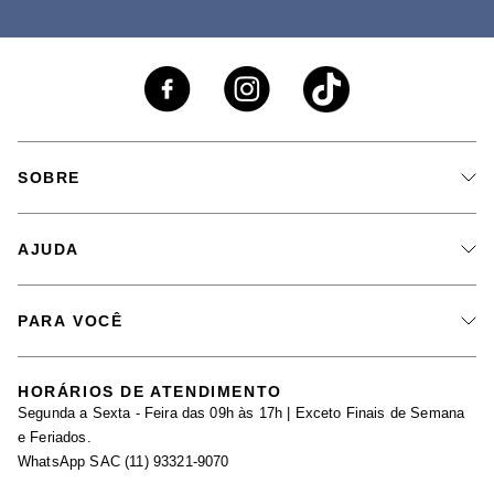
SOBRE
A Marca
AJUDA
Nossas Lojas
Fale Conosco
PARA VOCÊ
Seja um Revendedor
Meus Pedidos
Black Friday
Trabalhe Conosco
HORÁRIOS DE ATENDIMENTO
Minha Conta
Segunda a Sexta - Feira das 09h às 17h | Exceto Finais de Semana
Maternidade
Igualdade Salarial
e Feriados.
Trocas
WhatsApp SAC (11) 93321-9070
Seja um Afiliado
Requisição de Dados
Política de Privacidade