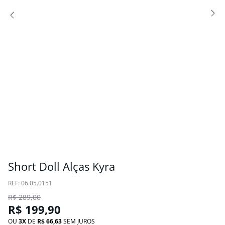
Short Doll Alças Kyra
:
06.05.0151
R$
289
,
00
R$
199
,
90
OU
3
DE
R$
66
,
63
SEM JUROS