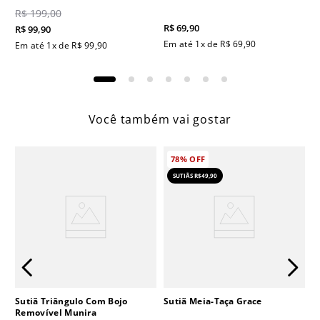
R$
199
,
00
R$
69
,
90
R$
99
,
90
Em até
1
x de
R$
69
,
90
Em até
1
x de
R$
99
,
90
Você também vai gostar
78%
OFF
SUTIÃS R$49,90
Sutiã Triângulo Com Bojo
Sutiã Meia-Taça Grace
Removível Munira