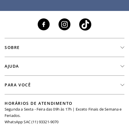
SOBRE
A Marca
AJUDA
Nossas Lojas
Fale Conosco
PARA VOCÊ
Seja um Revendedor
Meus Pedidos
Black Friday
Trabalhe Conosco
HORÁRIOS DE ATENDIMENTO
Minha Conta
Segunda a Sexta - Feira das 09h às 17h | Exceto Finais de Semana e
Maternidade
Igualdade Salarial
Feriados.
Trocas
WhatsApp SAC (11) 93321-9070
Seja um Afiliado
Requisição de Dados