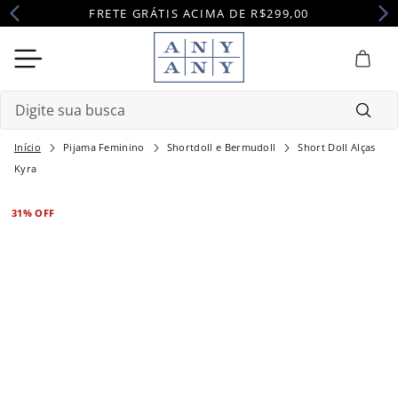
FRETE GRÁTIS ACIMA DE R$299,00
Digite sua busca
Pijama Feminino
Shortdoll e Bermudoll
Short Doll Alças
Termos mais buscados
Kyra
1
º
camisola
31%
OFF
2
º
maternidade
3
º
pijama
4
º
robe