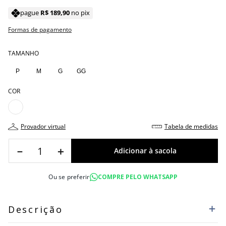
pague
R$
189
,
90
no pix
Formas de pagamento
TAMANHO
P
M
G
GG
COR
provador virtual
tabela de medidas
－
＋
Ou se preferir
COMPRE PELO WHATSAPP
Descrição