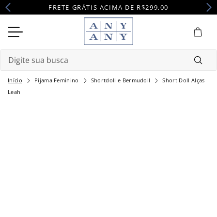
FRETE GRÁTIS ACIMA DE R$299,00
Digite sua busca
Pijama Feminino
Shortdoll e Bermudoll
Short Doll Alças
Termos mais buscados
Leah
1
º
camisola
2
º
pijama
3
º
maternidade
4
º
robe