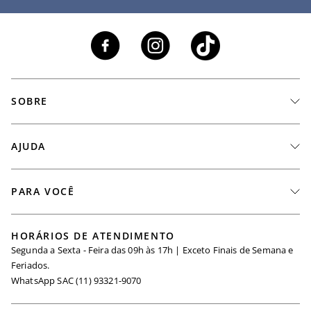
SOBRE
A Marca
AJUDA
Nossas Lojas
Fale Conosco
PARA VOCÊ
Seja um Revendedor
Meus Pedidos
Black Friday
Trabalhe Conosco
HORÁRIOS DE ATENDIMENTO
Minha Conta
Segunda a Sexta - Feira das 09h às 17h | Exceto Finais de Semana e
Maternidade
Igualdade Salarial
Feriados.
Trocas
WhatsApp SAC (11) 93321-9070
Seja um Afiliado
Requisição de Dados
Política de Privacidade