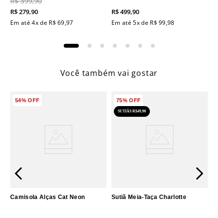
R$
399
,
90
R$
279
,
90
R$
499
,
90
Em até
4
x de
R$
69
,
97
Em até
5
x de
R$
99
,
98
Você também vai gostar
54%
OFF
75%
OFF
SUTIÃS R$49,90
Camisola Alças Cat Neon
Sutiã Meia-Taça Charlotte