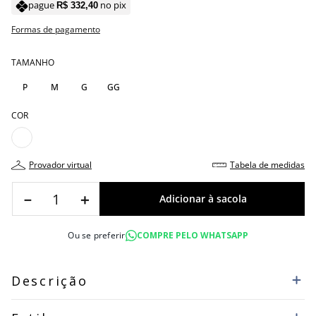
pague
no pix
R$
332
,
40
Formas de pagamento
TAMANHO
P
M
G
GG
COR
provador virtual
tabela de medidas
－
＋
Ou se preferir
COMPRE PELO WHATSAPP
Descrição