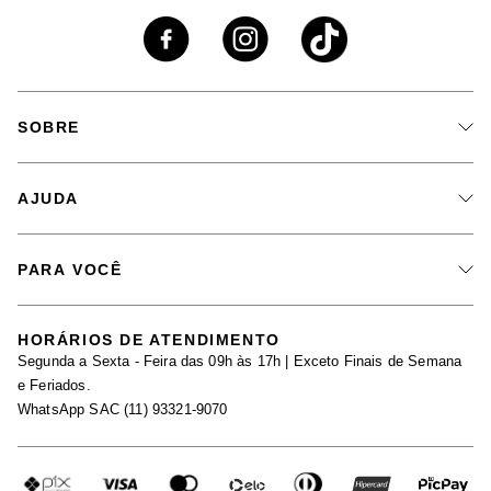
SOBRE
A Marca
AJUDA
Nossas Lojas
Fale Conosco
PARA VOCÊ
Seja um Revendedor
Meus Pedidos
Black Friday
Trabalhe Conosco
HORÁRIOS DE ATENDIMENTO
Minha Conta
Segunda a Sexta - Feira das 09h às 17h | Exceto Finais de Semana
Maternidade
Igualdade Salarial
e Feriados.
Trocas
WhatsApp SAC (11) 93321-9070
Seja um Afiliado
Requisição de Dados
Política de Privacidade
Configuração de Cookies
Fretes e Tarifas