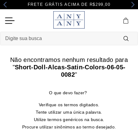
FRETE GRÁTIS ACIMA DE R$299,00
Digite sua busca
Termos mais buscados
Não encontramos nenhum resultado para
1
º
camisola
"
Short-Doll-Alcas-Satin-Colors-06-05-
0082
"
2
º
maternidade
3
º
pijama
4
º
robe
Verifique os termos digitados.
Tente utilizar uma única palavra.
Utilize termos genéricos na busca.
Procure utilizar sinônimos ao termo desejado.