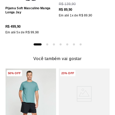
R$
139
,
90
Pijama Soft Masculino Manga
R$
89
,
90
Longa Jay
Em até
1
x de
R$
89
,
90
R$
499
,
90
Em até
5
x de
R$
99
,
98
Você também vai gostar
50%
OFF
23%
OFF