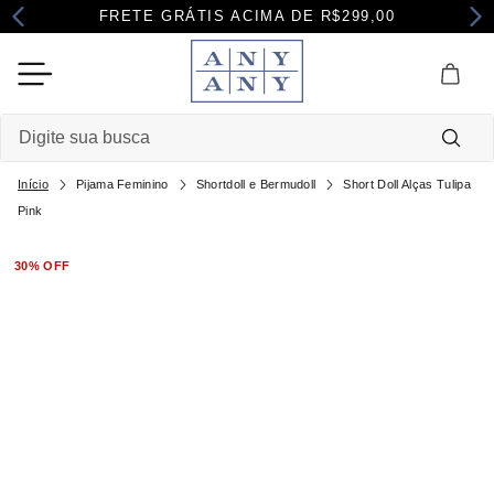
FRETE GRÁTIS ACIMA DE R$299,00
Digite sua busca
Pijama Feminino
Shortdoll e Bermudoll
Short Doll Alças Tulipa
Termos mais buscados
Pink
1
º
camisola
30%
OFF
2
º
pijama
3
º
maternidade
4
º
robe