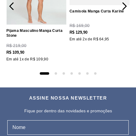
Camisola Manga Curta Karine
R$
169
,
00
Pijama Masculino Manga Curta
R$
129
,
90
Stone
Em até
2
x de
R$
64
,
95
R$
219
,
00
R$
109
,
90
Em até
1
x de
R$
109
,
90
ASSINE NOSSA NEWSLETTER
Fique por dentro das novidades e promoções