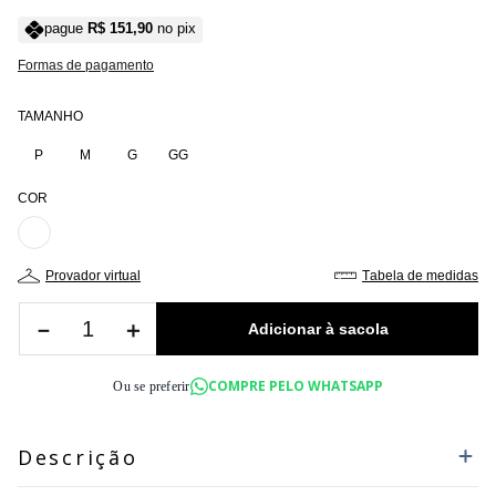
pague
R$
151
,
90
no pix
Formas de pagamento
TAMANHO
P
M
G
GG
COR
provador virtual
tabela de medidas
－
＋
COMPRE PELO WHATSAPP
Ou se preferir
Descrição