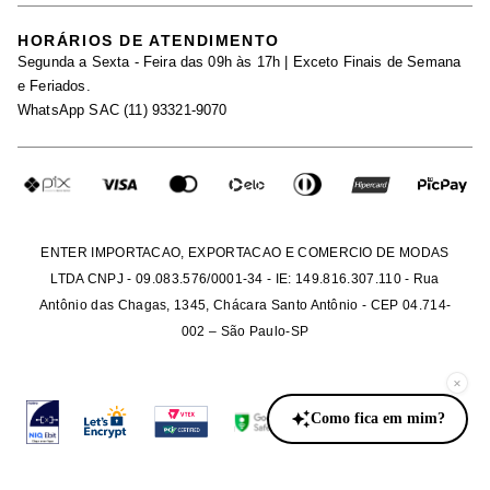
Black Friday
Trabalhe Conosco
HORÁRIOS DE ATENDIMENTO
Minha Conta
Segunda a Sexta - Feira das 09h às 17h | Exceto Finais de Semana
Maternidade
Igualdade Salarial
e Feriados.
Trocas
WhatsApp SAC (11) 93321-9070
Seja um Afiliado
Requisição de Dados
Política de Privacidade
Configuração de Cookies
Fretes e Tarifas
Pagamentos
ENTER IMPORTACAO, EXPORTACAO E COMERCIO DE MODAS
LTDA CNPJ - 09.083.576/0001-34 - IE: 149.816.307.110 - Rua
Antônio das Chagas, 1345, Chácara Santo Antônio - CEP 04.714-
002 – São Paulo-SP
×
Como fica em mim?