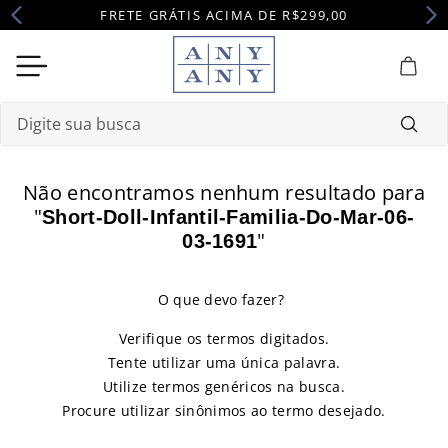
FRETE GRÁTIS ACIMA DE R$299,00
Digite sua busca
Termos mais buscados
Não encontramos nenhum resultado para
1
º
camisola
"
Short-Doll-Infantil-Familia-Do-Mar-06-
"
03-1691
2
º
maternidade
3
º
pijama
4
º
robe
Verifique os termos digitados.
Tente utilizar uma única palavra.
Utilize termos genéricos na busca.
Procure utilizar sinônimos ao termo desejado.