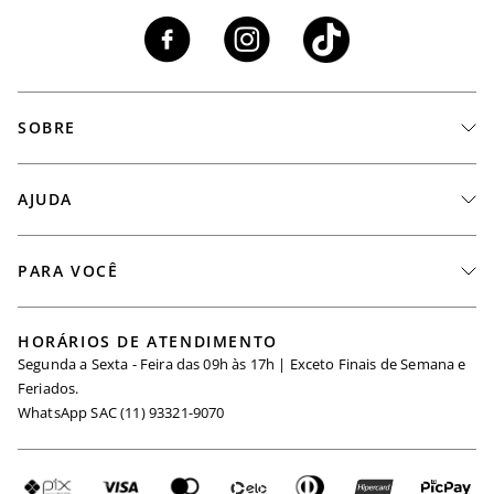
SOBRE
A Marca
AJUDA
Nossas Lojas
Fale Conosco
PARA VOCÊ
Seja um Revendedor
Meus Pedidos
Black Friday
Trabalhe Conosco
HORÁRIOS DE ATENDIMENTO
Minha Conta
Segunda a Sexta - Feira das 09h às 17h | Exceto Finais de Semana e
Maternidade
Igualdade Salarial
Feriados.
Trocas
WhatsApp SAC (11) 93321-9070
Seja um Afiliado
Requisição de Dados
Política de Privacidade
Configuração de Cookies
Fretes e Tarifas