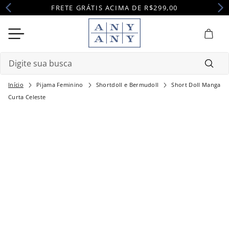
FRETE GRÁTIS ACIMA DE R$299,00
Digite sua busca
Pijama Feminino
Shortdoll e Bermudoll
Short Doll Manga
Termos mais buscados
Curta Celeste
1
º
camisola
2
º
maternidade
3
º
pijama
4
º
robe