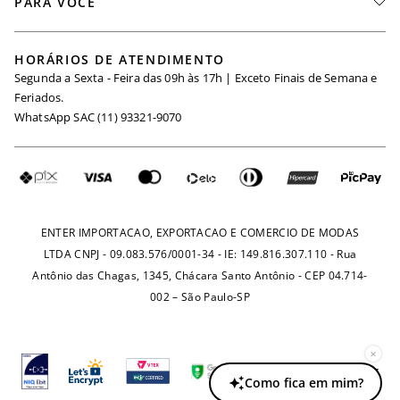
PARA VOCÊ
Seja um Revendedor
Meus Pedidos
Black Friday
Trabalhe Conosco
HORÁRIOS DE ATENDIMENTO
Minha Conta
Segunda a Sexta - Feira das 09h às 17h | Exceto Finais de Semana e
Maternidade
Igualdade Salarial
Feriados.
Trocas
WhatsApp SAC (11) 93321-9070
Seja um Afiliado
Requisição de Dados
Política de Privacidade
Configuração de Cookies
Fretes e Tarifas
Pagamentos
ENTER IMPORTACAO, EXPORTACAO E COMERCIO DE MODAS
LTDA CNPJ - 09.083.576/0001-34 - IE: 149.816.307.110 - Rua
Antônio das Chagas, 1345, Chácara Santo Antônio - CEP 04.714-
002 – São Paulo-SP
×
Como fica em mim?