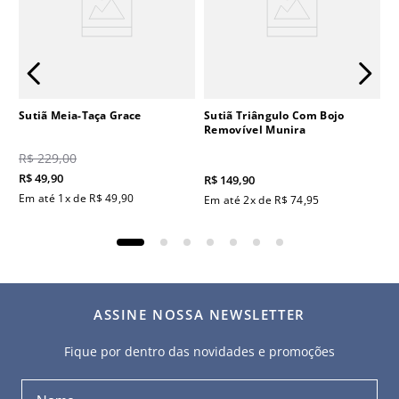
Sutiã Meia-Taça Grace
Sutiã Triângulo Com Bojo
Removível Munira
R$
229
,
00
R$
49
,
90
R$
149
,
90
Em até
1
x de
R$
49
,
90
Em até
2
x de
R$
74
,
95
ASSINE NOSSA NEWSLETTER
Fique por dentro das novidades e promoções