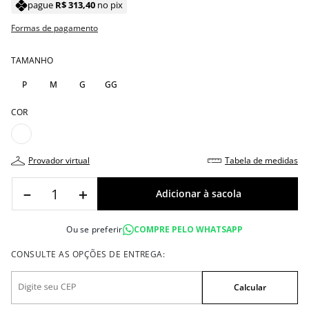
pague
R$
313
,
40
no pix
Formas de pagamento
TAMANHO
P
M
G
GG
COR
provador virtual
tabela de medidas
－
＋
Ou se preferir
COMPRE PELO WHATSAPP