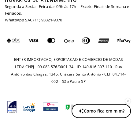
HORÁRIOS DE ATENDIMENTO
Minha Conta
Segunda a Sexta - Feira das 09h às 17h | Exceto Finais de Semana e
Maternidade
Igualdade Salarial
Feriados.
Trocas
WhatsApp SAC (11) 93321-9070
Seja um Afiliado
Requisição de Dados
Política de Privacidade
Configuração de Cookies
Fretes e Tarifas
Pagamentos
ENTER IMPORTACAO, EXPORTACAO E COMERCIO DE MODAS
LTDA CNPJ - 09.083.576/0001-34 - IE: 149.816.307.110 - Rua
Antônio das Chagas, 1345, Chácara Santo Antônio - CEP 04.714-
002 – São Paulo-SP
×
Como fica em mim?