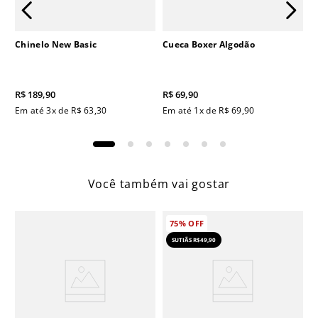
Chinelo New Basic
Cueca Boxer Algodão
R$
189
,
90
R$
69
,
90
Em até
3
x de
R$
63
,
30
Em até
1
x de
R$
69
,
90
Você também vai gostar
75%
OFF
SUTIÃS R$49,90