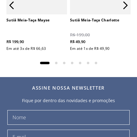
Sutiã Meia-Taça Mayse
Sutiã Meia-Taça Charlotte
R$
199
,
00
R$
199
,
90
R$
49
,
90
Em até
3
x de
R$
66
,
63
Em até
1
x de
R$
49
,
90
ASSINE NOSSA NEWSLETTER
Fique por dentro das novidades e promoções