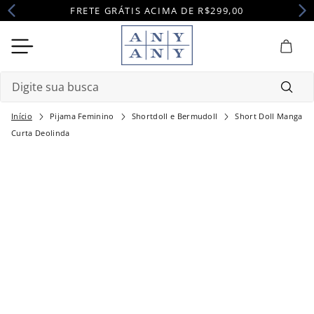
FRETE GRÁTIS ACIMA DE R$299,00
Digite sua busca
Pijama Feminino
Shortdoll e Bermudoll
Short Doll Manga
Termos mais buscados
Curta Deolinda
1
º
camisola
2
º
maternidade
3
º
pijama
4
º
robe