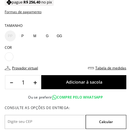
pague
R$
256
,
40
no pix
Formas de pagamento
TAMANHO
PP
P
M
G
GG
COR
provador virtual
tabela de medidas
－
＋
Ou se preferir
COMPRE PELO WHATSAPP