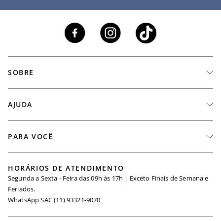
SOBRE
A Marca
AJUDA
Nossas Lojas
Fale Conosco
PARA VOCÊ
Seja um Revendedor
Meus Pedidos
Black Friday
Trabalhe Conosco
HORÁRIOS DE ATENDIMENTO
Minha Conta
Segunda a Sexta - Feira das 09h às 17h | Exceto Finais de Semana e
Maternidade
Igualdade Salarial
Feriados.
Trocas
WhatsApp SAC (11) 93321-9070
Seja um Afiliado
Requisição de Dados
Política de Privacidade