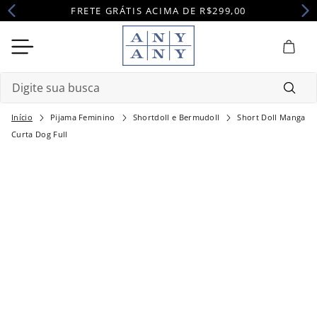
FRETE GRÁTIS ACIMA DE R$299,00
Digite sua busca
Pijama Feminino
Shortdoll e Bermudoll
Short Doll Manga
Termos mais buscados
Curta Dog Full
1
º
camisola
2
º
pijama
3
º
maternidade
4
º
robe