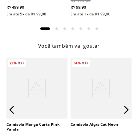
R$
199
,
00
R$
499
,
90
R$
99
,
90
Em até
5
x de
R$
99
,
98
Em até
1
x de
R$
99
,
90
Você também vai gostar
23%
OFF
54%
OFF
Camisola Manga Curta Pink
Camisola Alças Cat Neon
Panda