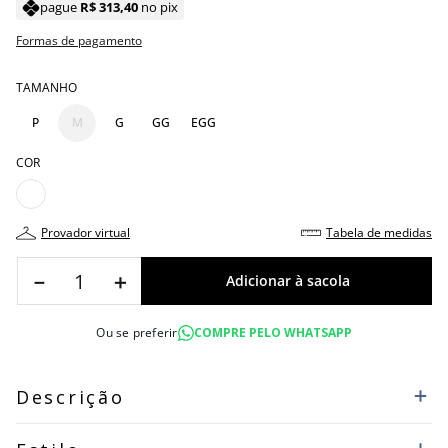
pague
R$
313
,
40
no pix
Formas de pagamento
TAMANHO
P
M
G
GG
EGG
COR
provador virtual
tabela de medidas
－
＋
Ou se preferir
COMPRE PELO WHATSAPP
Descrição