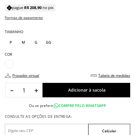
pague
R$
208
,
90
no pix
Formas de pagamento
TAMANHO
P
M
G
GG
COR
provador virtual
tabela de medidas
－
＋
Ou se preferir
COMPRE PELO WHATSAPP