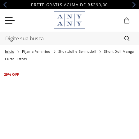
FRETE GRÁTIS ACIMA DE R$299,00
Digite sua busca
Pijama Feminino
Shortdoll e Bermudoll
Short Doll Manga
Termos mais buscados
Curta Listras
1
º
camisola
29%
OFF
2
º
pijama
3
º
maternidade
4
º
robe