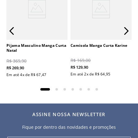
Pijama Masculino Manga Curta
Camisola Manga Curta Karine
Natal
R$
169
,
00
R$
369
,
90
R$
129
,
90
R$
269
,
90
Em até
2
x de
R$
64
,
95
Em até
4
x de
R$
67
,
47
ASSINE NOSSA NEWSLETTER
Fique por dentro das novidades e promoções