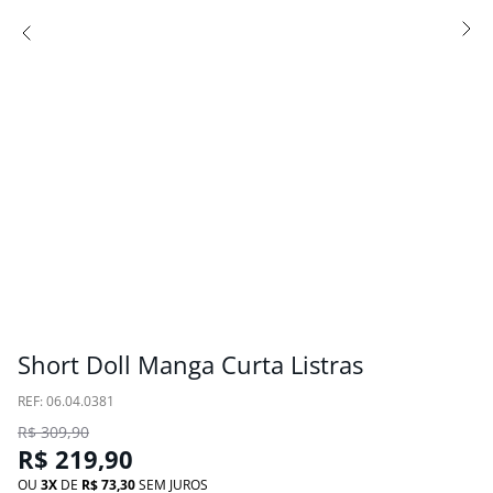
Short Doll Manga Curta Listras
:
06.04.0381
R$
309
,
90
R$
219
,
90
OU
3
DE
R$
73
,
30
SEM JUROS