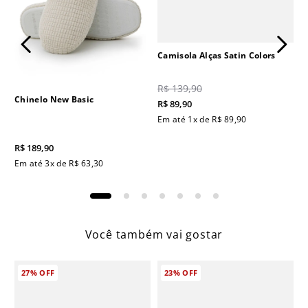
Camisola Alças Satin Colors
R$
139
,
90
Chinelo New Basic
R$
89
,
90
Em até
1
x de
R$
89
,
90
R$
189
,
90
Em até
3
x de
R$
63
,
30
Você também vai gostar
27%
OFF
23%
OFF