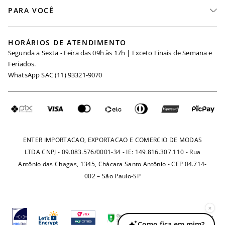
PARA VOCÊ
Seja um Revendedor
Meus Pedidos
Black Friday
Trabalhe Conosco
HORÁRIOS DE ATENDIMENTO
Minha Conta
Segunda a Sexta - Feira das 09h às 17h | Exceto Finais de Semana e
Maternidade
Igualdade Salarial
Feriados.
Trocas
WhatsApp SAC (11) 93321-9070
Seja um Afiliado
Requisição de Dados
Política de Privacidade
Configuração de Cookies
Fretes e Tarifas
Pagamentos
ENTER IMPORTACAO, EXPORTACAO E COMERCIO DE MODAS
LTDA CNPJ - 09.083.576/0001-34 - IE: 149.816.307.110 - Rua
Antônio das Chagas, 1345, Chácara Santo Antônio - CEP 04.714-
002 – São Paulo-SP
×
Como fica em mim?