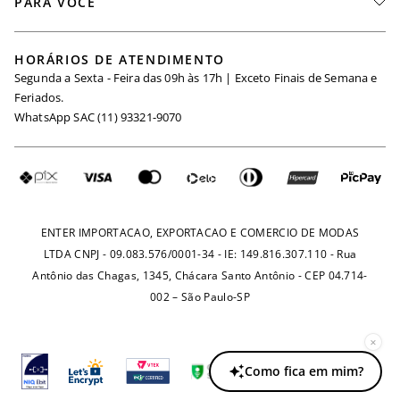
PARA VOCÊ
Seja um Revendedor
Meus Pedidos
Black Friday
Trabalhe Conosco
HORÁRIOS DE ATENDIMENTO
Minha Conta
Segunda a Sexta - Feira das 09h às 17h | Exceto Finais de Semana e
Maternidade
Igualdade Salarial
Feriados.
Trocas
WhatsApp SAC (11) 93321-9070
Seja um Afiliado
Requisição de Dados
Política de Privacidade
Configuração de Cookies
Fretes e Tarifas
Pagamentos
ENTER IMPORTACAO, EXPORTACAO E COMERCIO DE MODAS
LTDA CNPJ - 09.083.576/0001-34 - IE: 149.816.307.110 - Rua
Antônio das Chagas, 1345, Chácara Santo Antônio - CEP 04.714-
002 – São Paulo-SP
×
Como fica em mim?