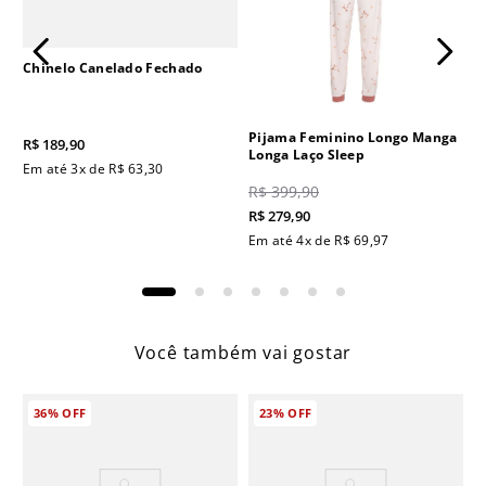
Chinelo Canelado Fechado
Pijama Feminino Longo Manga
R$
189
,
90
Longa Laço Sleep
Em até
3
x de
R$
63
,
30
R$
399
,
90
R$
279
,
90
Em até
4
x de
R$
69
,
97
Você também vai gostar
36%
OFF
23%
OFF