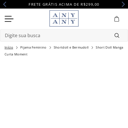
FRETE GRÁTIS ACIMA DE R$299,00
Digite sua busca
Pijama Feminino
Shortdoll e Bermudoll
Short Doll Manga
Termos mais buscados
Curta Moment
1
º
camisola
2
º
pijama
3
º
maternidade
4
º
robe