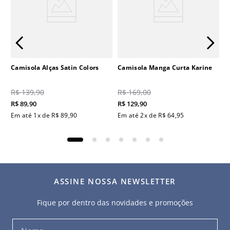
Camisola Alças Satin Colors
Camisola Manga Curta Karine
R$
139
,
90
R$
169
,
00
R$
89
,
90
R$
129
,
90
Em até
1
x de
R$
89
,
90
Em até
2
x de
R$
64
,
95
ASSINE NOSSA NEWSLETTER
Fique por dentro das novidades e promoções