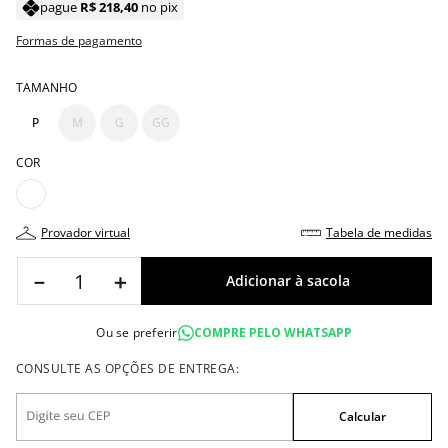
pague
R$
218
,
40
no pix
Formas de pagamento
TAMANHO
P
M
G
GG
COR
provador virtual
tabela de medidas
－
＋
Ou se preferir
COMPRE PELO WHATSAPP