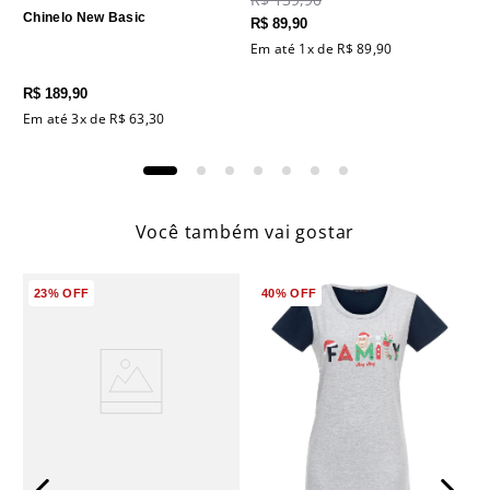
Chinelo New Basic
R$
89
,
90
Em até
1
x de
R$
89
,
90
R$
189
,
90
Em até
3
x de
R$
63
,
30
Você também vai gostar
23%
OFF
40%
OFF