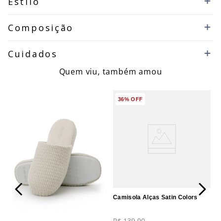
Estilo
Composição
Cuidados
Quem viu, também amou
36%
OFF
Camisola Alças Satin Colors
R$
139
,
90