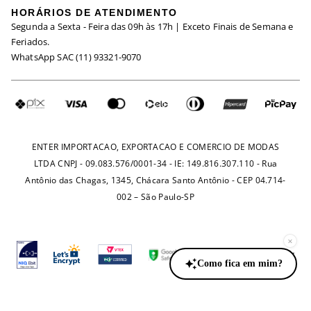
HORÁRIOS DE ATENDIMENTO
Minha Conta
Segunda a Sexta - Feira das 09h às 17h | Exceto Finais de Semana e
Maternidade
Igualdade Salarial
Feriados.
Trocas
WhatsApp SAC (11) 93321-9070
Seja um Afiliado
Requisição de Dados
Política de Privacidade
Configuração de Cookies
Fretes e Tarifas
Pagamentos
ENTER IMPORTACAO, EXPORTACAO E COMERCIO DE MODAS
LTDA CNPJ - 09.083.576/0001-34 - IE: 149.816.307.110 - Rua
Antônio das Chagas, 1345, Chácara Santo Antônio - CEP 04.714-
002 – São Paulo-SP
×
Como fica em mim?