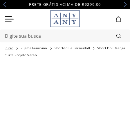
FRETE GRÁTIS ACIMA DE R$299,00
Digite sua busca
Pijama Feminino
Shortdoll e Bermudoll
Short Doll Manga
Termos mais buscados
Curta Projeto Verão
1
º
camisola
2
º
pijama
3
º
maternidade
4
º
robe