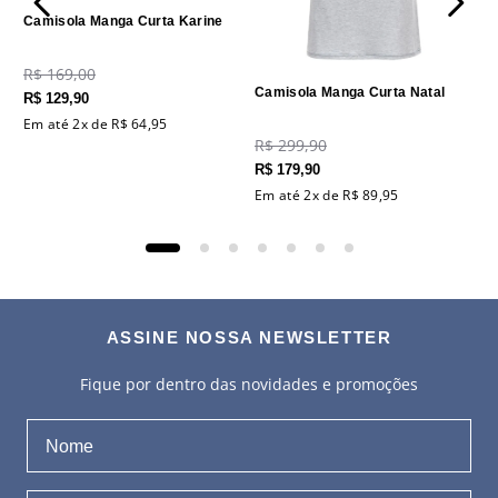
Camisola Manga Curta Karine
R$
169
,
00
Camisola Manga Curta Natal
R$
129
,
90
Em até
2
x de
R$
64
,
95
R$
299
,
90
R$
179
,
90
Em até
2
x de
R$
89
,
95
ASSINE NOSSA NEWSLETTER
Fique por dentro das novidades e promoções