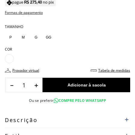
pague
no pix
R$
275
,
40
Formas de pagamento
TAMANHO
P
M
G
GG
COR
provador virtual
tabela de medidas
－
＋
Ou se preferir
COMPRE PELO WHATSAPP
Descrição