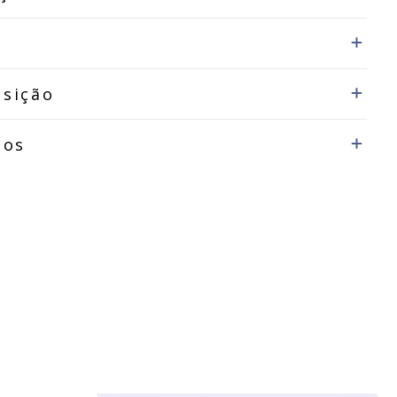
sição
dos