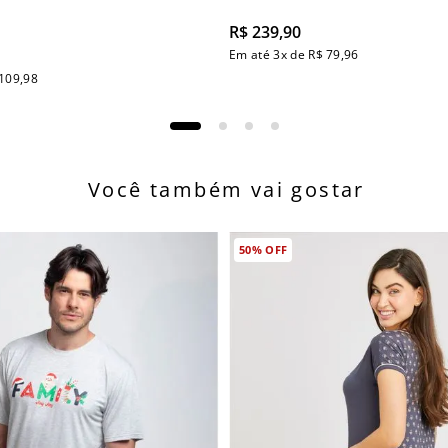
R$
239
,
90
Em até
3
x de
R$
79
,
96
109
,
98
Você também vai gostar
50%
OFF