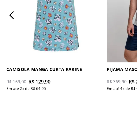
CAMISOLA MANGA CURTA KARINE
PIJAMA MAS
R$
129
,
90
R$
R$
169
,
00
R$
369
,
90
Em até
2
x de
R$
64
,
95
Em até
4
x de
R$