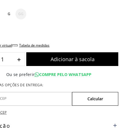
G
GG
r virtual
tabela de medidas
＋
COMPRE PELO WHATSAPP
Ou se preferir
 CEP
ição