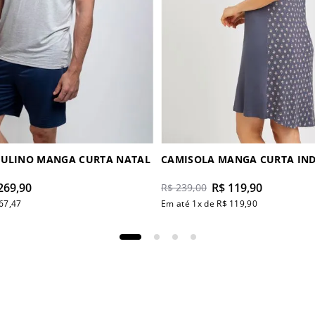
CULINO MANGA CURTA NATAL
CAMISOLA
269
,
90
R$
119
,
90
R$
239
,
00
67
,
47
Em até
1
x de
R$
119
,
90