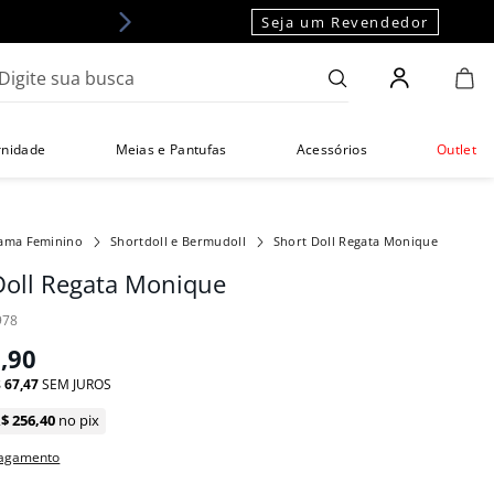
Seja um Revendedor
gite sua busca
rnidade
Meias e Pantufas
Acessórios
Outlet
jama Feminino
Shortdoll e Bermudoll
Short Doll Regata Monique
Doll Regata Monique
978
9
,
90
$
67
,
47
SEM JUROS
R$
256
,
40
no pix
pagamento