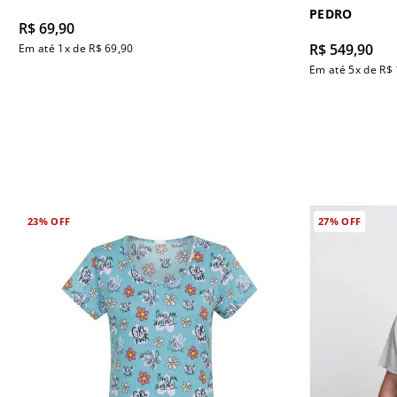
PEDRO
R$
69
,
90
R$
549
,
90
Em até
1
x de
R$
69
,
90
Em até
5
x de
R$
23%
OFF
27%
OFF