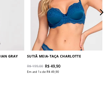
 MANGA CURTA INDIAN GRAY
SUTIÃ MEIA-TAÇA CHARLOTTE
R$
49
,
90
R$
199
,
00
Em até
1
x de
R$
49
,
90