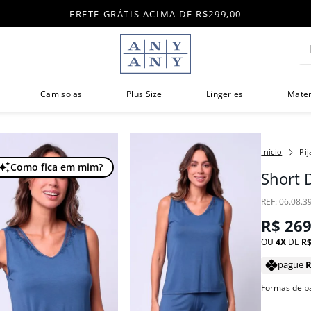
FRETE GRÁTIS ACIMA DE R$299,00
Di
Camisolas
Plus Size
Lingeries
Mate
Pi
Como fica em mim?
Short 
:
06.08.3
R$
26
OU
4
DE
R
pague
Formas de 