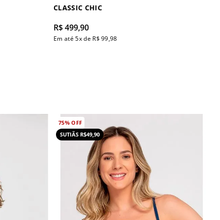
CLASSIC CHIC
R$
499
,
90
Em até
5
x de
R$
99
,
98
75%
OFF
SUTIÃS R$49,90