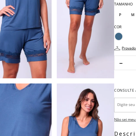
TAMANHO
P
M
COR
provado
－
Não sei meu
Descr