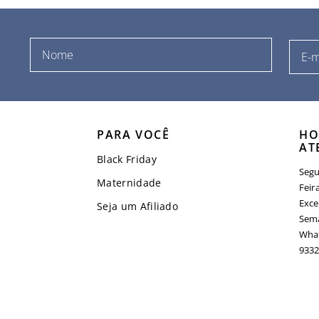
PARA VOCÊ
HO
AT
Black Friday
Segu
Maternidade
Feir
Exce
Seja um Afiliado
Sema
What
9332