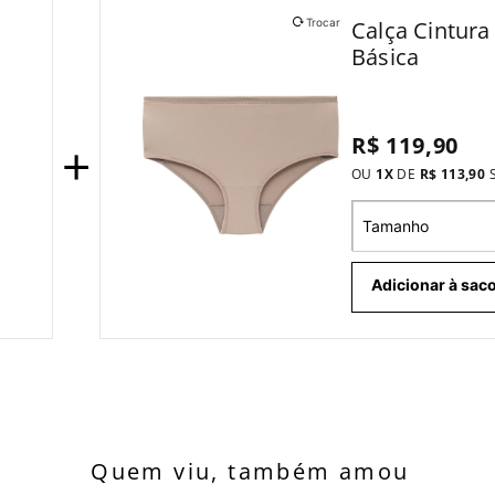
Calça Cintura
Trocar
Básica
R$ 119,90
+
OU
1
X
DE
R$ 113,90
Tamanho
Adicionar à saco
Quem viu, também amou