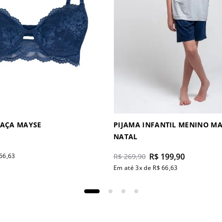
TAÇA MAYSE
PIJAMA INFANTIL MENINO M
NATAL
R$
199
,
90
66
,
63
R$
269
,
90
Em até
3
x de
R$
66
,
63