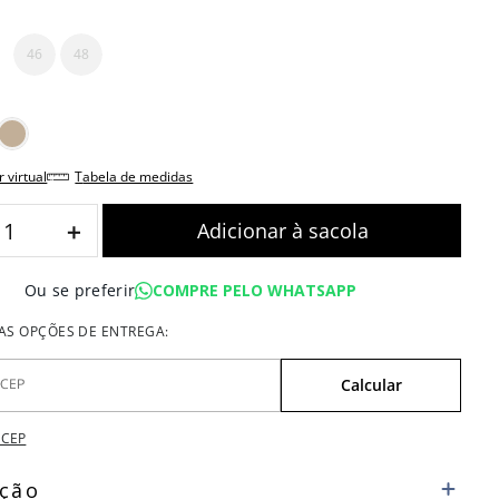
46
48
r virtual
tabela de medidas
＋
COMPRE PELO WHATSAPP
Ou se preferir
 CEP
ição