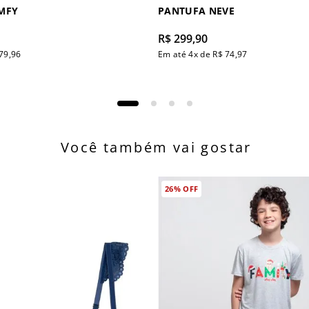
MFY
PANTUFA NEVE
R$
299
,
90
79
,
96
Em até
4
x de
R$
74
,
97
Você também vai gostar
26%
OFF