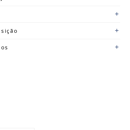
sição
dos