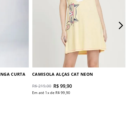
ANGA CURTA
CAMISOLA ALÇAS CAT NEON
R$
99
,
90
R$
219
,
00
Em até
1
x de
R$
99
,
90