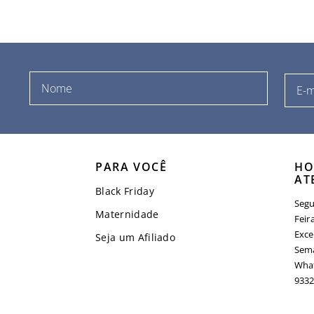
PARA VOCÊ
HO
AT
Black Friday
Segu
Maternidade
Feir
Exce
Seja um Afiliado
Sema
What
9332