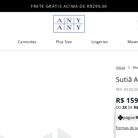
FRETE GRÁTIS ACIMA DE R$299,00
Di
Camisolas
Plus Size
Lingeries
Mate
Ma
Sutiã 
:
09.05.0
R$
15
OU
2
DE
R
pague
Formas de 