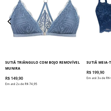
SUTIÃ TRIÂNGULO COM BOJO REMOVÍVEL
SUTIÃ MEIA-
MUNIRA
R$
199
,
90
R$
149
,
90
Em até
3
x de
R$
Em até
2
x de
R$
74
,
95