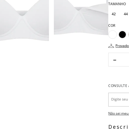
TAMANHO
42
44
COR
provado
－
Não sei meu
Descr