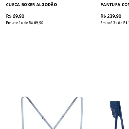
CUECA BOXER ALGODÃO
PANTUFA CO
R$
69
,
90
R$
239
,
90
Em até
1
x de
R$
69
,
90
Em até
3
x de
R$