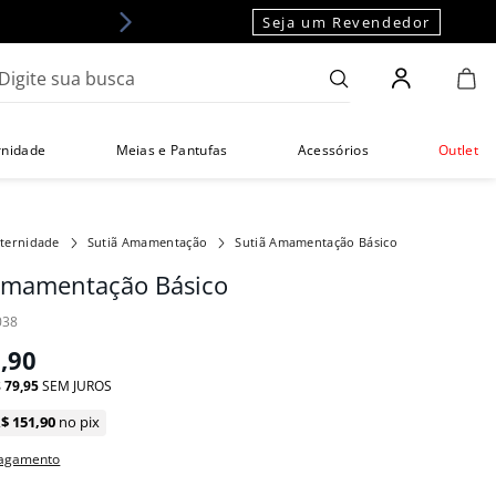
Seja um Revendedor
gite sua busca
rnidade
Meias e Pantufas
Acessórios
Outlet
ternidade
Sutiã Amamentação
Sutiã Amamentação Básico
Amamentação Básico
038
9
,
90
$
79
,
95
SEM JUROS
R$
151
,
90
no pix
pagamento