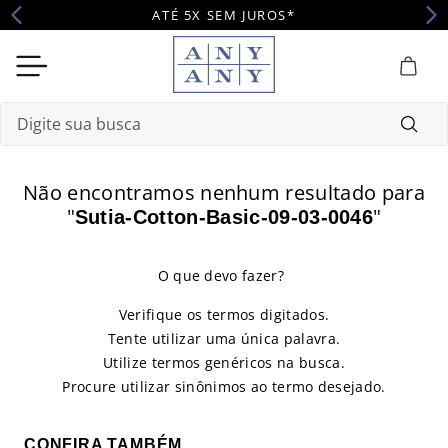
ATÉ 5X SEM JUROS*
Digite sua busca
Termos mais buscados
Não encontramos nenhum resultado para
1
º
camisola
"
"
Sutia-Cotton-Basic-09-03-0046
2
º
pijama
3
º
maternidade
Verifique os termos digitados.
4
º
robe
Tente utilizar uma única palavra.
Utilize termos genéricos na busca.
Procure utilizar sinônimos ao termo desejado.
CONFIRA TAMBÉM