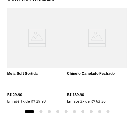
Meia Soft Sortida
Chinelo Canelado Fechado
R$
29
,
90
R$
189
,
90
Em até
1
x de
R$
29
,
90
Em até
3
x de
R$
63
,
30