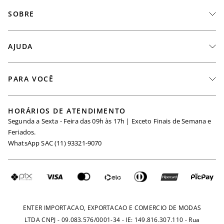
SOBRE
A Marca
AJUDA
Nossas Lojas
Fale Conosco
PARA VOCÊ
Seja um Revendedor
Meus Pedidos
Black Friday
Trabalhe Conosco
HORÁRIOS DE ATENDIMENTO
Minha Conta
Segunda a Sexta - Feira das 09h às 17h | Exceto Finais de Semana e
Maternidade
Igualdade Salarial
Feriados.
Trocas
WhatsApp SAC (11) 93321-9070
Seja um Afiliado
Requisição de Dados
Política de Privacidade
Configuração de Cookies
Fretes e Tarifas
Pagamentos
ENTER IMPORTACAO, EXPORTACAO E COMERCIO DE MODAS
LTDA CNPJ - 09.083.576/0001-34 - IE: 149.816.307.110 - Rua